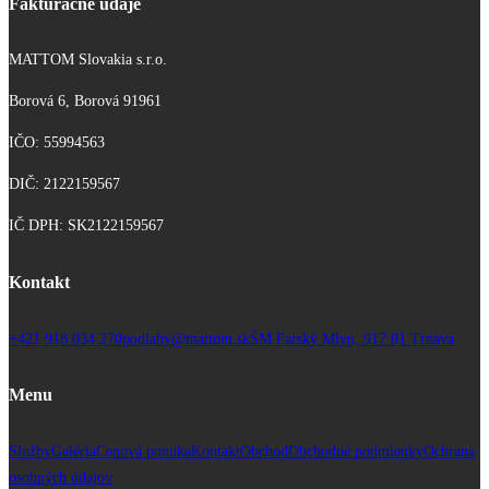
Fakturačné údaje
MATTOM Slovakia s.r.o.
Borová 6, Borová 91961
IČO: 55994563
DIČ: 2122159567
IČ DPH: SK2122159567
Kontakt
+421 918 034 270
podlahy@mattom.sk
ŠM Farský Mlyn, 917 01 Trnava
Menu
Služby
Galéria
Cenová ponuka
Kontakt
Obchod
Obchodné podmienky
Ochrana
osobných údajov