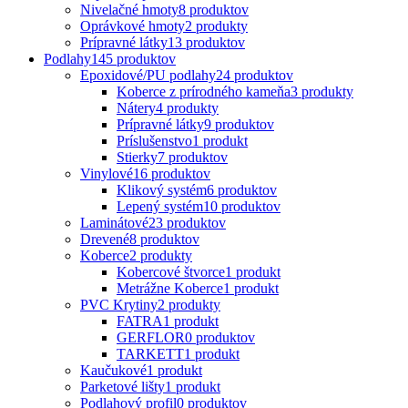
Nivelačné hmoty
8 produktov
Oprávkové hmoty
2 produkty
Prípravné látky
13 produktov
Podlahy
145 produktov
Epoxidové/PU podlahy
24 produktov
Koberce z prírodného kameňa
3 produkty
Nátery
4 produkty
Prípravné látky
9 produktov
Príslušenstvo
1 produkt
Stierky
7 produktov
Vinylové
16 produktov
Klikový systém
6 produktov
Lepený systém
10 produktov
Laminátové
23 produktov
Drevené
8 produktov
Koberce
2 produkty
Kobercové štvorce
1 produkt
Metrážne Koberce
1 produkt
PVC Krytiny
2 produkty
FATRA
1 produkt
GERFLOR
0 produktov
TARKETT
1 produkt
Kaučukové
1 produkt
Parketové lišty
1 produkt
Podlahový profil
0 produktov