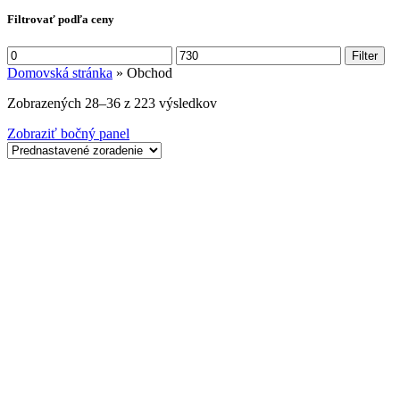
Filtrovať podľa ceny
Minimálna
Maximálna
Filter
cena
cena
Domovská stránka
»
Obchod
Zobrazených 28–36 z 223 výsledkov
Zobraziť bočný panel