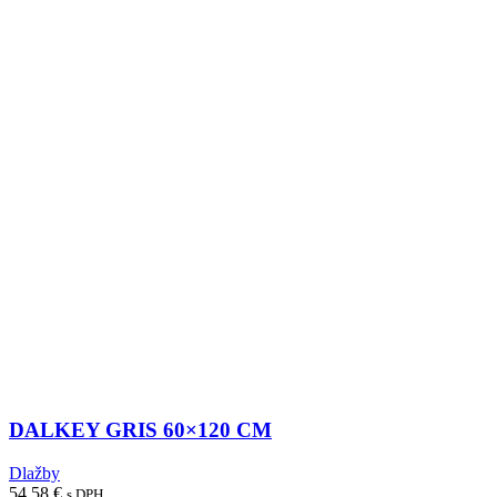
DALKEY GRIS 60×120 CM
Dlažby
54,58
€
s DPH