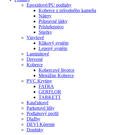
Epoxidové/PU podlahy
Koberce z prírodného kameňa
Nátery
Prípravné látky
Príslušenstvo
Stierky
Vinylové
Klikový systém
Lepený systém
Laminátové
Drevené
Koberce
Kobercové štvorce
Metrážne Koberce
PVC Krytiny
FATRA
GERFLOR
TARKETT
Kaučukové
Parketové lišty
Podlahový profil
Dlažby
DEVI Kúrenie
Doplnky