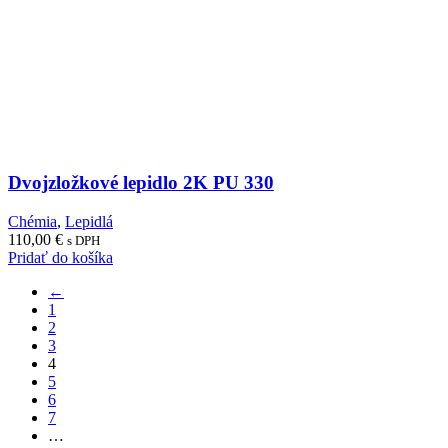
Dvojzložkové lepidlo 2K PU 330
Chémia
,
Lepidlá
110,00
€
s DPH
Pridať do košíka
←
1
2
3
4
5
6
7
…