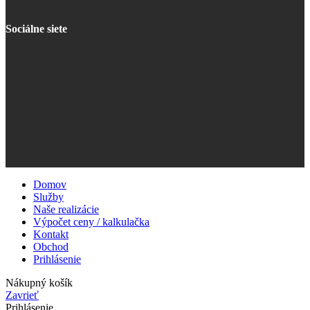
Sociálne siete
Domov
Služby
Naše realizácie
Výpočet ceny / kalkulačka
Kontakt
Obchod
Prihlásenie
Nákupný košík
Zavrieť
Prihlásenie