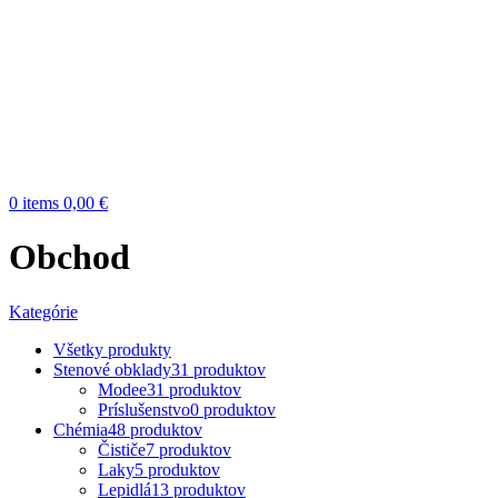
0
items
0,00
€
Obchod
Kategórie
Všetky
produkty
Stenové obklady
31 produktov
Modee
31 produktov
Príslušenstvo
0 produktov
Chémia
48 produktov
Čističe
7 produktov
Laky
5 produktov
Lepidlá
13 produktov