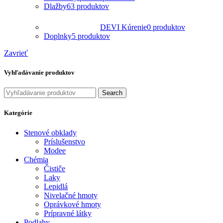
Dlažby
63 produktov
DEVI Kúrenie
0 produktov
Doplnky
5 produktov
Zavrieť
Vyhľadávanie produktov
Search
Kategórie
Stenové obklady
Príslušenstvo
Modee
Chémia
Čističe
Laky
Lepidlá
Nivelačné hmoty
Oprávkové hmoty
Prípravné látky
Podlahy