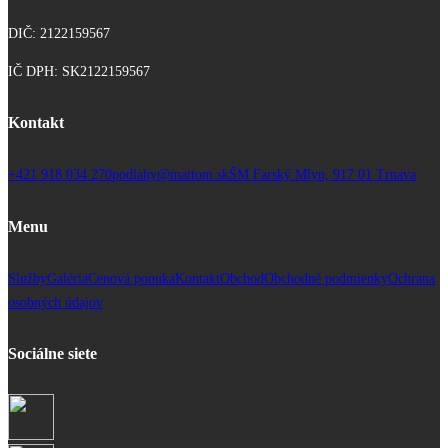
DIČ: 2122159567
IČ DPH: SK2122159567
Kontakt
+421 918 034 270
podlahy@mattom.sk
ŠM Farský Mlyn, 917 01 Trnava
Menu
Služby
Galéria
Cenová ponuka
Kontakt
Obchod
Obchodné podmienky
Ochrana
osobných údajov
Sociálne siete