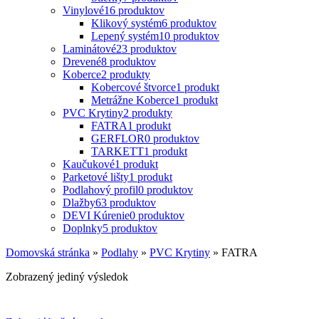
Vinylové
16 produktov
Klikový systém
6 produktov
Lepený systém
10 produktov
Laminátové
23 produktov
Drevené
8 produktov
Koberce
2 produkty
Kobercové štvorce
1 produkt
Metrážne Koberce
1 produkt
PVC Krytiny
2 produkty
FATRA
1 produkt
GERFLOR
0 produktov
TARKETT
1 produkt
Kaučukové
1 produkt
Parketové lišty
1 produkt
Podlahový profil
0 produktov
Dlažby
63 produktov
DEVI Kúrenie
0 produktov
Doplnky
5 produktov
Domovská stránka
»
Podlahy
»
PVC Krytiny
»
FATRA
Zobrazený jediný výsledok