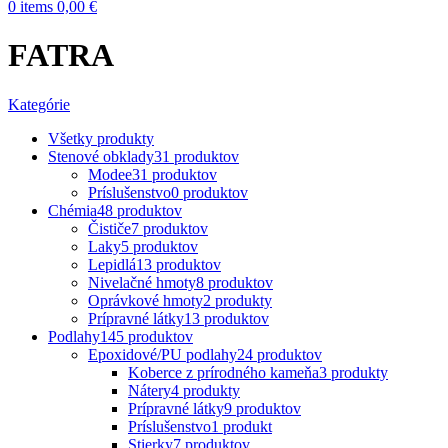
0
items
0,00
€
FATRA
Kategórie
Všetky
produkty
Stenové obklady
31 produktov
Modee
31 produktov
Príslušenstvo
0 produktov
Chémia
48 produktov
Čističe
7 produktov
Laky
5 produktov
Lepidlá
13 produktov
Nivelačné hmoty
8 produktov
Oprávkové hmoty
2 produkty
Prípravné látky
13 produktov
Podlahy
145 produktov
Epoxidové/PU podlahy
24 produktov
Koberce z prírodného kameňa
3 produkty
Nátery
4 produkty
Prípravné látky
9 produktov
Príslušenstvo
1 produkt
Stierky
7 produktov