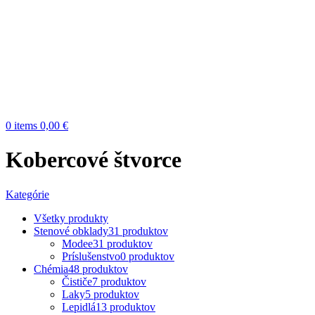
0
items
0,00
€
Kobercové štvorce
Kategórie
Všetky
produkty
Stenové obklady
31 produktov
Modee
31 produktov
Príslušenstvo
0 produktov
Chémia
48 produktov
Čističe
7 produktov
Laky
5 produktov
Lepidlá
13 produktov