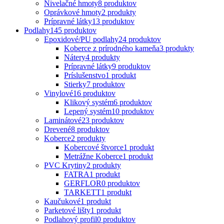
Nivelačné hmoty
8 produktov
Oprávkové hmoty
2 produkty
Prípravné látky
13 produktov
Podlahy
145 produktov
Epoxidové/PU podlahy
24 produktov
Koberce z prírodného kameňa
3 produkty
Nátery
4 produkty
Prípravné látky
9 produktov
Príslušenstvo
1 produkt
Stierky
7 produktov
Vinylové
16 produktov
Klikový systém
6 produktov
Lepený systém
10 produktov
Laminátové
23 produktov
Drevené
8 produktov
Koberce
2 produkty
Kobercové štvorce
1 produkt
Metrážne Koberce
1 produkt
PVC Krytiny
2 produkty
FATRA
1 produkt
GERFLOR
0 produktov
TARKETT
1 produkt
Kaučukové
1 produkt
Parketové lišty
1 produkt
Podlahový profil
0 produktov