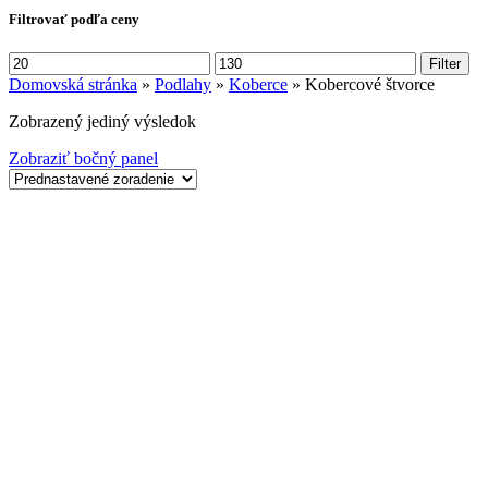
Filtrovať podľa ceny
Minimálna
Maximálna
Filter
cena
cena
Domovská stránka
»
Podlahy
»
Koberce
»
Kobercové štvorce
Zobrazený jediný výsledok
Zobraziť bočný panel