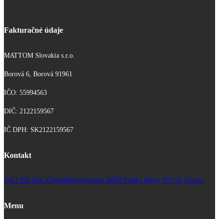
Fakturačné údaje
MATTOM Slovakia s.r.o.
Borová 6, Borová 91961
IČO: 55994563
DIČ: 2122159567
IČ DPH: SK2122159567
Kontakt
+421 918 034 270
podlahy@mattom.sk
ŠM Farský Mlyn, 917 01 Trnava
Menu