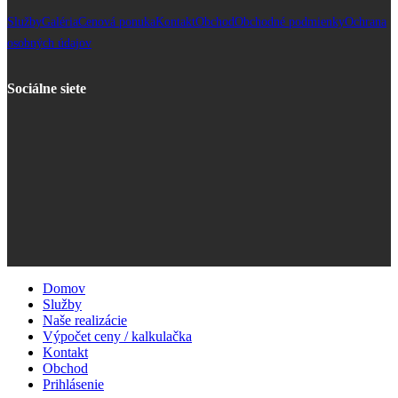
Služby
Galéria
Cenová ponuka
Kontakt
Obchod
Obchodné podmienky
Ochrana
osobných údajov
Sociálne siete
Domov
Služby
Naše realizácie
Výpočet ceny / kalkulačka
Kontakt
Obchod
Prihlásenie