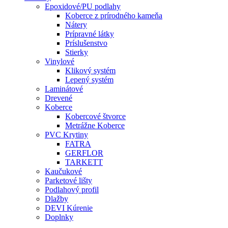
Epoxidové/PU podlahy
Koberce z prírodného kameňa
Nátery
Prípravné látky
Príslušenstvo
Stierky
Vinylové
Klikový systém
Lepený systém
Laminátové
Drevené
Koberce
Kobercové štvorce
Metrážne Koberce
PVC Krytiny
FATRA
GERFLOR
TARKETT
Kaučukové
Parketové lišty
Podlahový profil
Dlažby
DEVI Kúrenie
Doplnky