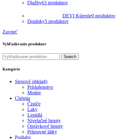
Dlažby
63 produktov
DEVI Kúrenie
0 produktov
Doplnky
5 produktov
Zavrieť
Vyhľadávanie produktov
Search
Kategórie
Stenové obklady
Príslušenstvo
Modee
Chémia
Čističe
Laky
Lepidlá
Nivelačné hmoty
Oprávkové hmoty
Prípravné látky
Podlahy