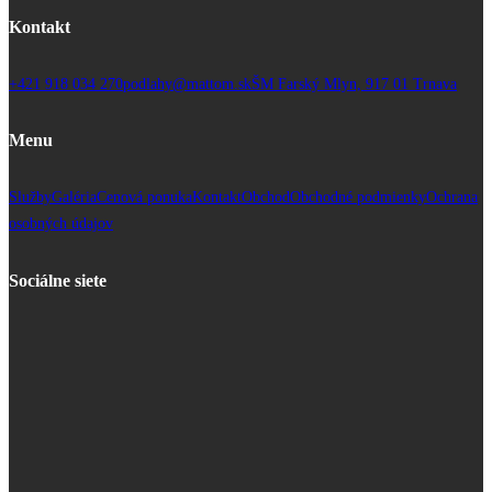
Kontakt
+421 918 034 270
podlahy@mattom.sk
ŠM Farský Mlyn, 917 01 Trnava
Menu
Služby
Galéria
Cenová ponuka
Kontakt
Obchod
Obchodné podmienky
Ochrana
osobných údajov
Sociálne siete