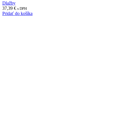
Dlažby
37,39
€
s DPH
Pridať do košíka