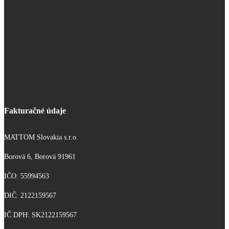
Fakturačné údaje
MATTOM Slovakia s.r.o.
Borová 6, Borová 91961
IČO: 55994563
DIČ: 2122159567
IČ DPH: SK2122159567