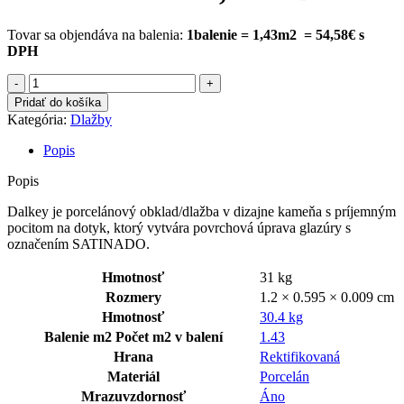
Tovar sa objendáva na balenia:
1balenie = 1,43m2 = 54,58€ s
DPH
množstvo
DALKEY
Pridať do košíka
GRIS
Kategória:
Dlažby
60×120
CM
Popis
Popis
Dalkey je porcelánový obklad/dlažba v dizajne kameňa s príjemným
pocitom na dotyk, ktorý vytvára povrchová úprava glazúry s
označením SATINADO.
Hmotnosť
31 kg
Rozmery
1.2 × 0.595 × 0.009 cm
Hmotnosť
30.4 kg
Balenie m2
Počet m2 v balení
1.43
Hrana
Rektifikovaná
Materiál
Porcelán
Mrazuvzdornosť
Áno