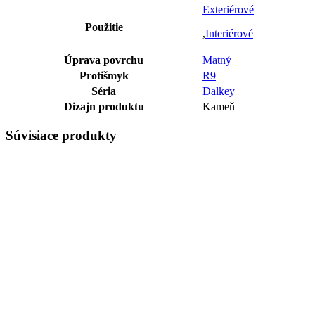
Exteriérové
Použitie
,
Interiérové
Úprava povrchu
Matný
Protišmyk
R9
Séria
Dalkey
Dizajn produktu
Kameň
Súvisiace produkty