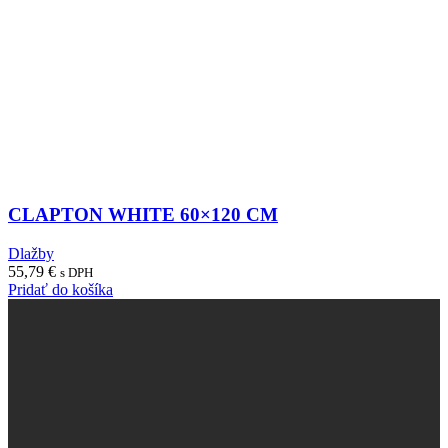
CLAPTON WHITE 60×120 CM
Dlažby
55,79
€
s DPH
Pridať do košíka