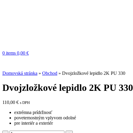
0
items
0,00
€
Domovská stránka
»
Obchod
»
Dvojzložkové lepidlo 2K PU 330
Dvojzložkové lepidlo 2K PU 330
110,00
€
s DPH
extrémna prídržnosť
poveternostným vplyvom odolné
pre interiér a exteriér
množstvo