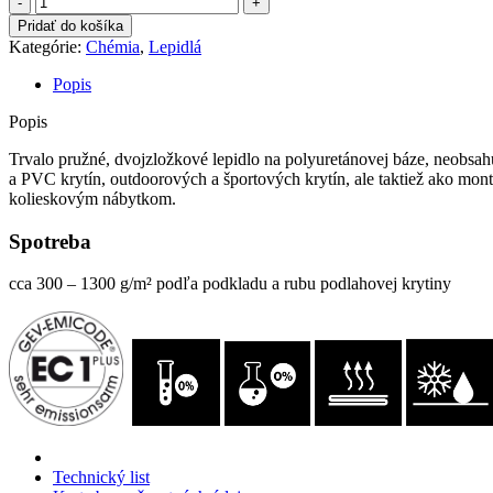
Dvojzložkové
Pridať do košíka
lepidlo
Kategórie:
Chémia
,
Lepidlá
2K
PU
Popis
330
Popis
Trvalo pružné, dvojzložkové lepidlo na polyuretánovej báze, neobsa
a PVC krytín, outdoorových a športových krytín, ale taktiež ako mo
kolieskovým nábytkom.
Spotreba
​cca 300 – 1300 g/m² podľa podkladu a rubu podlahovej krytiny
Technický list