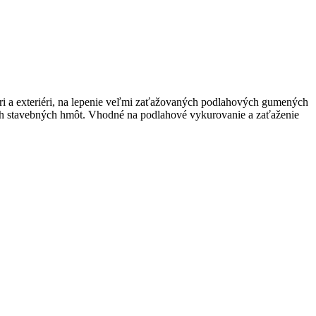
ri a exteriéri, na lepenie veľmi zaťažovaných podlahových gumených
ných stavebných hmôt. Vhodné na podlahové vykurovanie a zaťaženie