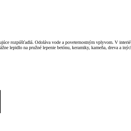
hujúce rozpúšťadlá. Odoláva vode a poveternostným vplyvom. V interié
ntážne lepidlo na pružné lepenie betónu, keramiky, kameňa, dreva a i