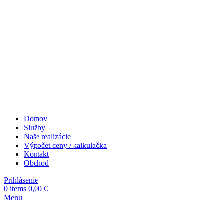
Domov
Služby
Naše realizácie
Výpočet ceny / kalkulačka
Kontakt
Obchod
Prihlásenie
0
items
0,00
€
Menu