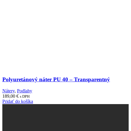
Polyuretánový náter PU 40 – Transparentný
Nátery
,
Podlahy
189,00
€
s DPH
Pridať do košíka