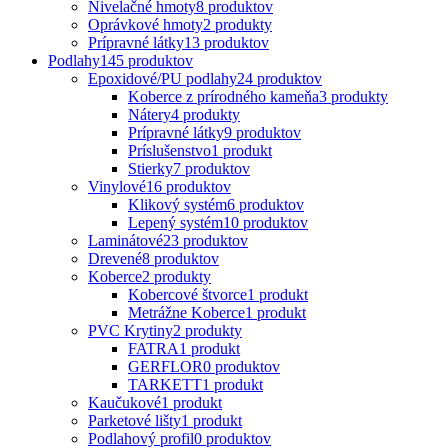
Nivelačné hmoty
8 produktov
Oprávkové hmoty
2 produkty
Prípravné látky
13 produktov
Podlahy
145 produktov
Epoxidové/PU podlahy
24 produktov
Koberce z prírodného kameňa
3 produkty
Nátery
4 produkty
Prípravné látky
9 produktov
Príslušenstvo
1 produkt
Stierky
7 produktov
Vinylové
16 produktov
Klikový systém
6 produktov
Lepený systém
10 produktov
Laminátové
23 produktov
Drevené
8 produktov
Koberce
2 produkty
Kobercové štvorce
1 produkt
Metrážne Koberce
1 produkt
PVC Krytiny
2 produkty
FATRA
1 produkt
GERFLOR
0 produktov
TARKETT
1 produkt
Kaučukové
1 produkt
Parketové lišty
1 produkt
Podlahový profil
0 produktov