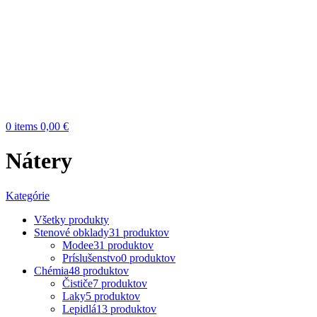
0
items
0,00
€
Nátery
Kategórie
Všetky
produkty
Stenové obklady
31 produktov
Modee
31 produktov
Príslušenstvo
0 produktov
Chémia
48 produktov
Čističe
7 produktov
Laky
5 produktov
Lepidlá
13 produktov