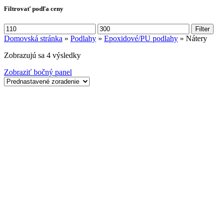
Filtrovať podľa ceny
Minimálna
Maximálna
Filter
cena
cena
Domovská stránka
»
Podlahy
»
Epoxidové/PU podlahy
»
Nátery
Zobrazujú sa 4 výsledky
Zobraziť bočný panel