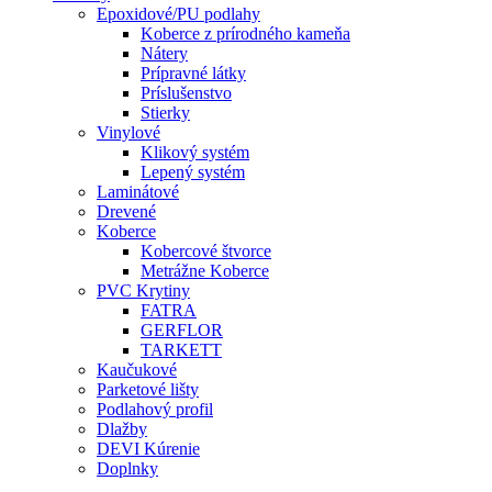
Epoxidové/PU podlahy
Koberce z prírodného kameňa
Nátery
Prípravné látky
Príslušenstvo
Stierky
Vinylové
Klikový systém
Lepený systém
Laminátové
Drevené
Koberce
Kobercové štvorce
Metrážne Koberce
PVC Krytiny
FATRA
GERFLOR
TARKETT
Kaučukové
Parketové lišty
Podlahový profil
Dlažby
DEVI Kúrenie
Doplnky