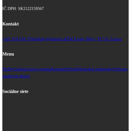
IČ DPH: SK2122159567
Kontakt
+421 918 034 270
podlahy@mattom.sk
ŠM Farský Mlyn, 917 01 Trnava
Menu
Služby
Galéria
Cenová ponuka
Kontakt
Obchod
Obchodné podmienky
Ochrana
osobných údajov
Sociálne siete