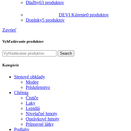
Dlažby
63 produktov
DEVI Kúrenie
0 produktov
Doplnky
5 produktov
Zavrieť
Vyhľadávanie produktov
Search
Kategórie
Stenové obklady
Modee
Príslušenstvo
Chémia
Čističe
Laky
Lepidlá
Nivelačné hmoty
Oprávkové hmoty
Prípravné látky
Podlahy