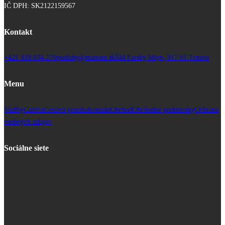
IČ DPH: SK2122159567
Kontakt
+421 918 034 270
podlahy@mattom.sk
ŠM Farský Mlyn, 917 01 Trnava
Menu
Služby
Galéria
Cenová ponuka
Kontakt
Obchod
Obchodné podmienky
Ochrana
osobných údajov
Sociálne siete