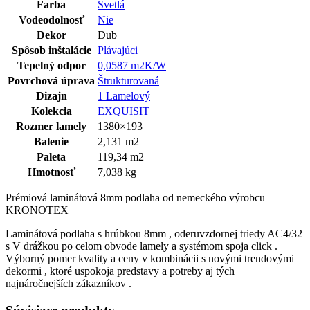
Farba
Svetlá
Vodeodolnosť
Nie
Dekor
Dub
Spôsob inštalácie
Plávajúci
Tepelný odpor
0,0587 m2K/W
Povrchová úprava
Štrukturovaná
Dizajn
1 Lamelový
Kolekcia
EXQUISIT
Rozmer lamely
1380×193
Balenie
2,131 m2
Paleta
119,34 m2
Hmotnosť
7,038 kg
Prémiová laminátová 8mm podlaha od nemeckého výrobcu
KRONOTEX
Laminátová podlaha s hrúbkou 8mm , oderuvzdornej triedy AC4/32
s V drážkou po celom obvode lamely a systémom spoja click .
Výborný pomer kvality a ceny v kombinácii s novými trendovými
dekormi , ktoré uspokoja predstavy a potreby aj tých
najnáročnejších zákazníkov .