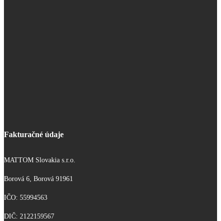
Fakturačné údaje
MATTOM Slovakia s.r.o.
Borová 6, Borová 91961
IČO: 55994563
DIČ: 2122159567