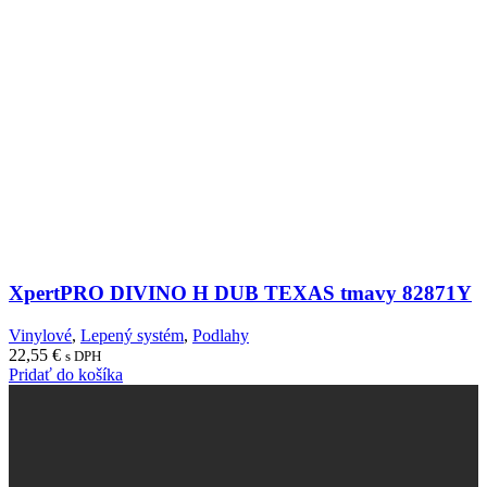
XpertPRO DIVINO H DUB TEXAS tmavy 82871Y
Vinylové
,
Lepený systém
,
Podlahy
22,55
€
s DPH
Pridať do košíka