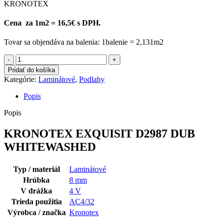
KRONOTEX
Cena za 1m2 = 16,5€ s DPH.
Tovar sa objendáva na balenia: 1balenie = 2,131m2
množstvo
KRONOTEX
Pridať do košíka
EXQUISIT
Kategórie:
Laminátové
,
Podlahy
D2987
DUB
Popis
WHITEWASHED
Popis
KRONOTEX EXQUISIT D2987 DUB
WHITEWASHED
Typ / materiál
Laminátové
Hrúbka
8 mm
V drážka
4 V
Trieda použitia
AC4/32
Výrobca / značka
Kronotex