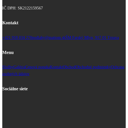
IČ DPH: SK2122159567
Kontakt
+421 918 034 270
podlahy@mattom.sk
ŠM Farský Mlyn, 917 01 Trnava
Menu
Služby
Galéria
Cenová ponuka
Kontakt
Obchod
Obchodné podmienky
Ochrana
osobných údajov
Sociálne siete