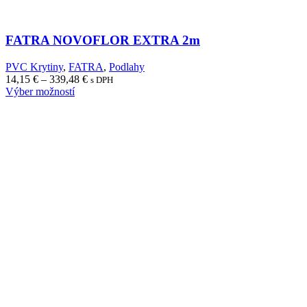
FATRA NOVOFLOR EXTRA 2m
PVC Krytiny
,
FATRA
,
Podlahy
Price
14,15
€
–
339,48
€
s DPH
range:
Výber možností
14,15 €
through
339,48 €