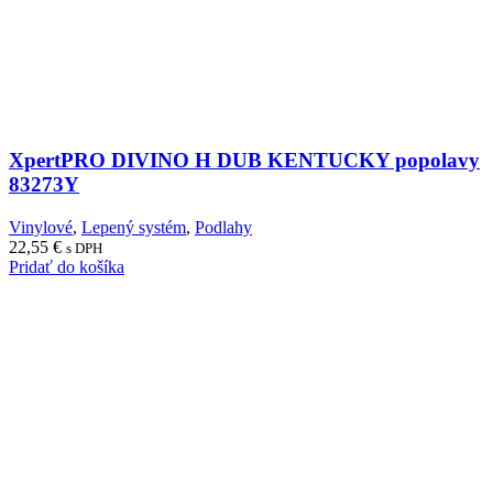
XpertPRO DIVINO H DUB KENTUCKY popolavy
83273Y
Vinylové
,
Lepený systém
,
Podlahy
22,55
€
s DPH
Pridať do košíka