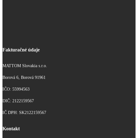
Fakturačné údaje
MATTOM Slovakia s.r.o.
Borová 6, Borová 91961
IČO: 55994563
DIČ: 2122159567
IČ DPH: SK2122159567
Kontakt