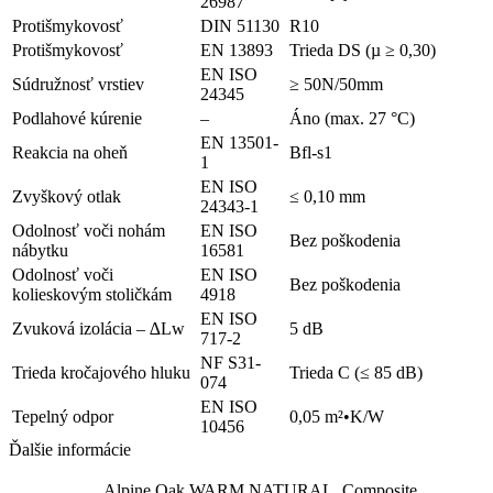
26987
Protišmykovosť
DIN 51130
R10
Protišmykovosť
EN 13893
Trieda DS (µ ≥ 0,30)
EN ISO
Súdružnosť vrstiev
≥ 50N/50mm
24345
Podlahové kúrenie
–
Áno (max. 27 °C)
EN 13501-
Reakcia na oheň
Bfl-s1
1
EN ISO
Zvyškový otlak
≤ 0,10 mm
24343-1
Odolnosť voči nohám
EN ISO
Bez poškodenia
nábytku
16581
Odolnosť voči
EN ISO
Bez poškodenia
kolieskovým stoličkám
4918
EN ISO
Zvuková izolácia – ∆Lw
5 dB
717-2
NF S31-
Trieda kročajového hluku
Trieda C (≤ 85 dB)
074
EN ISO
Tepelný odpor
0,05 m²•K/W
10456
Ďalšie informácie
Alpine Oak WARM NATURAL, Composite