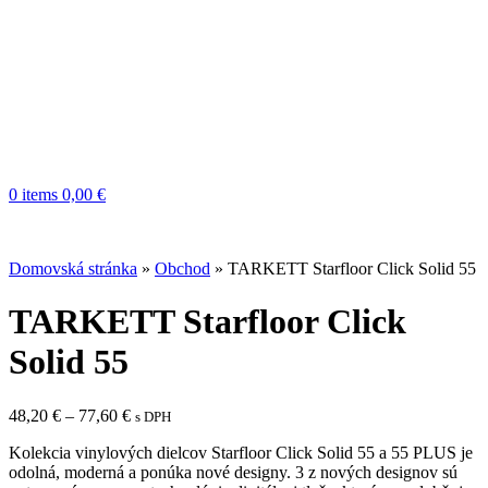
0
items
0,00
€
Domovská stránka
»
Obchod
»
TARKETT Starfloor Click Solid 55
TARKETT Starfloor Click
Solid 55
Price
48,20
€
–
77,60
€
s DPH
range:
Kolekcia vinylových dielcov Starfloor Click Solid 55 a 55 PLUS je
48,20 €
odolná, moderná a ponúka nové designy. 3 z nových designov sú
through