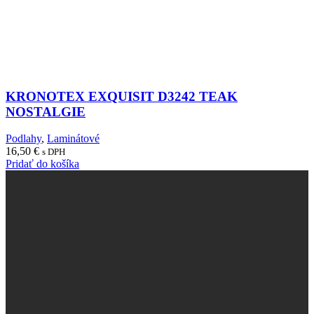
KRONOTEX EXQUISIT D3242 TEAK
NOSTALGIE
Podlahy
,
Laminátové
16,50
€
s DPH
Pridať do košíka