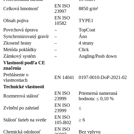
EN ISO
Celková hmotnosť
8850 g/m²
23997
EN ISO
Obsah pojiva
TYPE1
10582
Povrchová úprava
–
TopCoat
Synchronizovaný gravír
–
Áno
Zkosené hrany
–
4 strany
Metóda pokládky
–
Click
Zámkový systém
–
Angling/Push down
Vlastnosti podľa CE
značenia
Prehlásenie o
EN 14041
0197-0010-DoP-2021-02
vlastnostiach
Technické vlastnosti
EN ISO
Priemerná nameraná
Rozmerová stálosť
23999
hodnota: ≤ 0,10 %
EN ISO
Zvlnění po zahriatí
≤
23999
EN ISO
Stálosť farieb na svetle
≥ 6
105-B02
EN ISO
Chemická odolnosť
Bez vplyvu