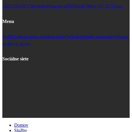
+421 918 034 270
podlahy@mattom.sk
ŠM Farský Mlyn, 917 01 Trnava
Menu
Služby
Galéria
Cenová ponuka
Kontakt
Obchod
Obchodné podmienky
Ochrana
osobných údajov
Sociálne siete
Domov
Služby