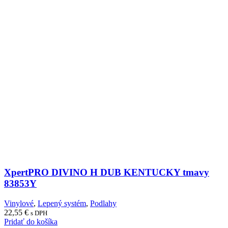
XpertPRO DIVINO H DUB KENTUCKY tmavy
83853Y
Vinylové
,
Lepený systém
,
Podlahy
22,55
€
s DPH
Pridať do košíka