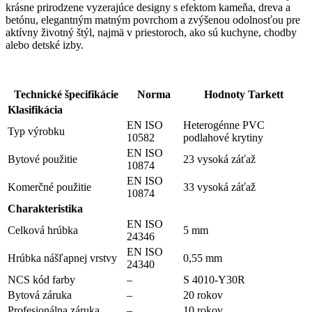
krásne prirodzene vyzerajúce designy s efektom kameňa, dreva a
betónu, elegantným matným povrchom a zvýšenou odolnosťou pre
aktívny životný štýl, najmä v priestoroch, ako sú kuchyne, chodby
alebo detské izby.
Technické špecifikácie
Norma
Hodnoty Tarkett
Klasifikácia
EN ISO
Heterogénne PVC
Typ výrobku
10582
podlahové krytiny
EN ISO
Bytové použitie
23 vysoká záťaž
10874
EN ISO
Komerčné použitie
33 vysoká záťaž
10874
Charakteristika
EN ISO
Celková hrúbka
5 mm
24346
EN ISO
Hrúbka nášľapnej vrstvy
0,55 mm
24340
NCS kód farby
–
S 4010-Y30R
Bytová záruka
–
20 rokov
Profesionálna záruka
–
10 rokov