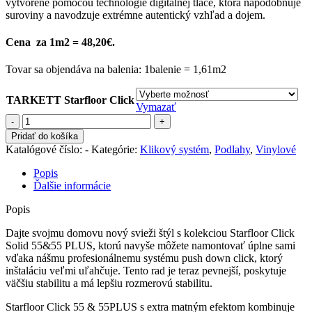
vytvorené pomocou technológie digitálnej tlače, ktorá napodobňuje
77,60 €
suroviny a navodzuje extrémne autentický vzhľad a dojem.
Cena za 1m2 = 48,20€.
Tovar sa objendáva na balenia: 1balenie = 1,61m2
TARKETT Starfloor Click
Vymazať
množstvo
TARKETT
Pridať do košíka
Starfloor
Katalógové číslo:
-
Kategórie:
Klikový systém
,
Podlahy
,
Vinylové
Click
Solid
Popis
55
Ďalšie informácie
Popis
Dajte svojmu domovu nový svieži štýl s kolekciou Starfloor Click
Solid 55&55 PLUS, ktorú navyše môžete namontovať úplne sami
vďaka nášmu profesionálnemu systému push down click, ktorý
inštaláciu veľmi uľahčuje. Tento rad je teraz pevnejší, poskytuje
väčšiu stabilitu a má lepšiu rozmerovú stabilitu.
Starfloor Click 55 & 55PLUS s extra matným efektom kombinuje