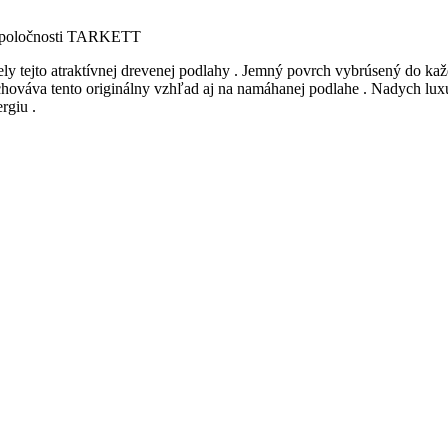
 spoločnosti TARKETT
ely tejto atraktívnej drevenej podlahy . Jemný povrch vybrúsený do kaž
ováva tento originálny vzhľad aj na namáhanej podlahe . Nadych luxusu
rgiu .