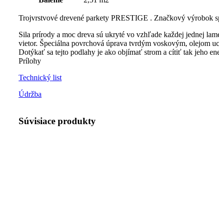
Trojvrstvové drevené parkety PRESTIGE . Značkový výrobok
Sila prírody a moc dreva sú ukryté vo vzhľade každej jednej lam
vietor. Špeciálna povrchová úprava tvrdým voskovým, olejom uch
Dotýkať sa tejto podlahy je ako objímať strom a cítiť tak jeho ene
Prílohy
Technický list
Údržba
Súvisiace produkty