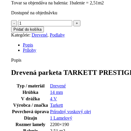
Tovar sa objendáva na balenia: 1balenie = 2,51m2
Dostupné na objednávku
množstvo
TARKETT
Pridať do košíka
PRESTIGE
Kategórie:
Drevené
,
Podlahy
DUB
GRAPHITE
Popis
7877055
Prílohy
Popis
Drevená parketa
TARKETT PRESTIGE
Typ / materiál
Drevené
Hrúbka
14 mm
V drážka
4 V
Výrobca / značka
Tarkett
Povrchová úprava
Prírodný voskový olej
Dizajn
1 Lamelový
Rozmer lamely
2200×190
Balenie
2,51 m2