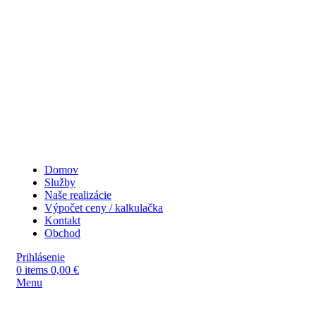
Domov
Služby
Naše realizácie
Výpočet ceny / kalkulačka
Kontakt
Obchod
Prihlásenie
0
items
0,00
€
Menu