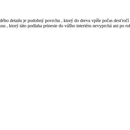
dého detailu je podobný povrchu , ktorý do dreva vpíše počas desťročí
 , ktorý táto podlaha prinesie do vášho interiéru nevyprchá ani po ro