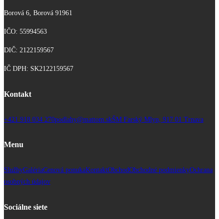
Borová 6, Borová 91961
IČO: 55994563
DIČ: 2122159567
IČ DPH: SK2122159567
Kontakt
+421 918 034 270
podlahy@mattom.sk
ŠM Farský Mlyn, 917 01 Trnava
Menu
Služby
Galéria
Cenová ponuka
Kontakt
Obchod
Obchodné podmienky
Ochrana
osobných údajov
Sociálne siete