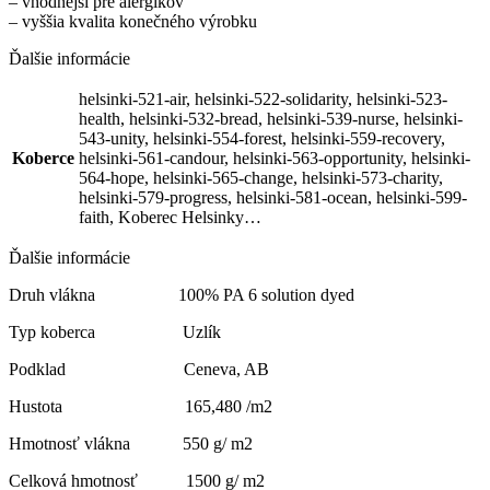
– vhodnejší pre alergikov
– vyššia kvalita konečného výrobku
Ďalšie informácie
helsinki-521-air, helsinki-522-solidarity, helsinki-523-
health, helsinki-532-bread, helsinki-539-nurse, helsinki-
543-unity, helsinki-554-forest, helsinki-559-recovery,
Koberce
helsinki-561-candour, helsinki-563-opportunity, helsinki-
564-hope, helsinki-565-change, helsinki-573-charity,
helsinki-579-progress, helsinki-581-ocean, helsinki-599-
faith, Koberec Helsinky…
Ďalšie informácie
Druh vlákna 100% PA 6 solution dyed
Typ koberca Uzlík
Podklad Ceneva, AB
Hustota 165,480 /m2
Hmotnosť vlákna 550 g/ m2
Celková hmotnosť 1500 g/ m2