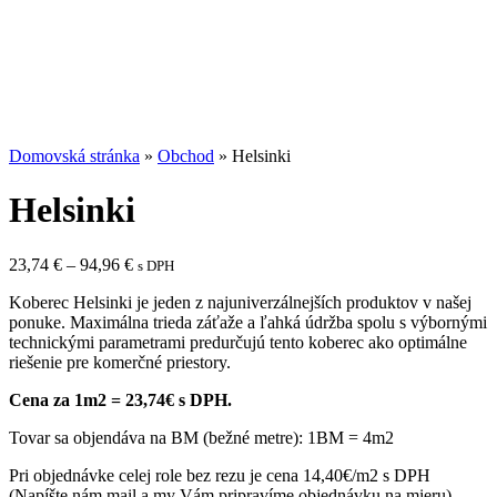
Domovská stránka
»
Obchod
»
Helsinki
Helsinki
Price
23,74
€
–
94,96
€
s DPH
range:
Koberec Helsinki je jeden z najuniverzálnejších produktov v našej
23,74 €
ponuke. Maximálna trieda záťaže a ľahká údržba spolu s výbornými
through
technickými parametrami predurčujú tento koberec ako optimálne
94,96 €
riešenie pre komerčné priestory.
Cena za 1m2 = 23,74€ s DPH.
Tovar sa objendáva na BM (bežné metre): 1BM = 4m2
Pri objednávke celej role bez rezu je cena 14,40€/m2 s DPH
(Napíšte nám mail a my Vám pripravíme objednávku na mieru)