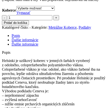
Koberce
Vymazať
množstvo
Helsinki
Pridať do košíka
Katalógové číslo:
-
Kategórie:
Metrážne Koberce
,
Podlahy
Popis
Ďalšie informácie
Ďalšie informácie
Popis
Helsinki je uzlíkový koberec v jemných farbách vyrobený
z odolného, celoprefarbeného polyamidového vlákna.
Celoprefarbené vlákno je viac odolné, ako vlákno farbené iba na
povrchu, lepšie odoláva ultrafialovému žiareniu a pôsobeniu
agresívnych čistiacich prostriedkov. Pri produkte Helsinki je použitý
podklad Ceneva, ktorý neobsahuje žiadny latex zo styrén-
butadiénového kaučuku.
Výhodou podkladu Ceneva je:
– neprítomnosť zápachu
– zvýšená nehorľavosť
– nižšie emisie prchavých organických zlúčenín