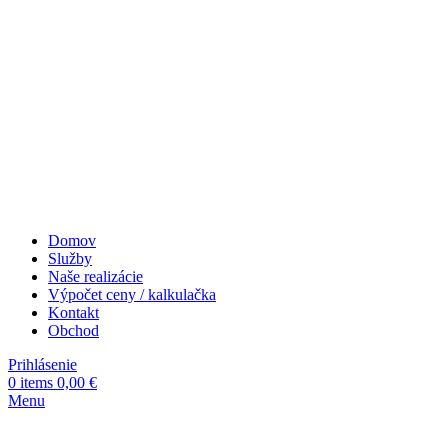
Domov
Služby
Naše realizácie
Výpočet ceny / kalkulačka
Kontakt
Obchod
Prihlásenie
0
items
0,00
€
Menu