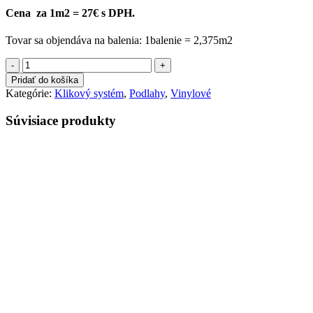
Cena za 1m2 = 27€ s DPH.
Tovar sa objendáva na balenia: 1balenie = 2,375m2
množstvo
ACOUSTIC
Pridať do košíka
CLICK
Kategórie:
Klikový systém
,
Podlahy
,
Vinylové
HOME
4001
Súvisiace produkty
OAK
NEBRASCA
4+1mm