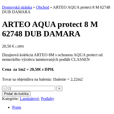
Domovská stránka
»
Obchod
»
ARTEO AQUA protect 8 M 62748
DUB DAMARA
ARTEO AQUA protect 8 M
62748 DUB DAMARA
20,50
€
s DPH
Dizajnová kolekcia ARTEO 8M s ochranou AQUA protect od
nemeckého výrobcu laminovaných podláh CLASSEN
Cena za 1m2 = 20,50€ s DPH.
Tovar sa objendáva na balenia: 1balenie = 2,22m2
množstvo
ARTEO
Pridať do košíka
AQUA
Kategórie:
Laminátové
,
Podlahy
protect
8
Popis
M