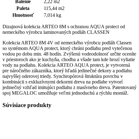
Balenie
2,22 m2
Paleta
115,44 m2
Hmotnosť
7,014 kg
Dizajnová kolekcia ARTEO 8M s ochranou AQUA protect od
nemeckého výrobcu laminovaných podláh CLASSEN
Kolekcia ARTEO 8M 4V od nemeckého výrobcu podláh Classen
so systémom AQUA protect, ktorý chráni podlahu pred vytečenou
vodou po dobu min. 48 hodín. Zvýšenú vodeodolnosť určite oceníte
v priestoroch ako je kuchyňa, chodba a všade tam kde hrozí vyliatie
vody na podlahu. Kolekcia ARTEO AQUA protect, je vytvorená
pre náročného zákazníka, ktorý hľadá jedinečné dekory a podlahu
najvyššej oderovej triedy. Synchropórová štruktúra povrchu v
kombinácii s exkluzívnymi dekormi dreva na podlahe vytvorí
jedinečný vzhľad imitujúci podlahu z masívneho dreva. Patentovaný
spoj MEGALOC umožňuje veľmi jednoduchú a rýchlu montáž.
Súvisiace produkty