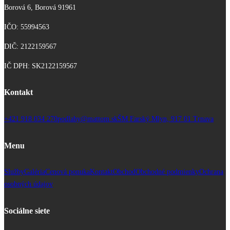
Borová 6, Borová 91961
IČO: 55994563
DIČ: 2122159567
IČ DPH: SK2122159567
Kontakt
+421 918 034 270
podlahy@mattom.sk
ŠM Farský Mlyn, 917 01 Trnava
Menu
Služby
Galéria
Cenová ponuka
Kontakt
Obchod
Obchodné podmienky
Ochrana
osobných údajov
Sociálne siete