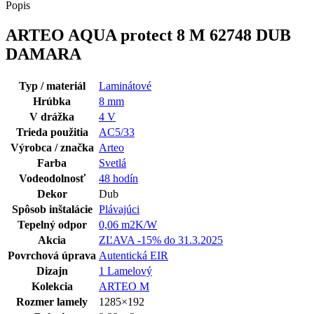
62748
Popis
DUB
DAMARA
ARTEO AQUA protect 8 M 62748 DUB
DAMARA
Typ / materiál
Laminátové
Hrúbka
8 mm
V drážka
4 V
Trieda použitia
AC5/33
Výrobca / značka
Arteo
Farba
Svetlá
Vodeodolnosť
48 hodín
Dekor
Dub
Spôsob inštalácie
Plávajúci
Tepelný odpor
0,06 m2K/W
Akcia
ZĽAVA -15% do 31.3.2025
Povrchová úprava
Autentická EIR
Dizajn
1 Lamelový
Kolekcia
ARTEO M
Rozmer lamely
1285×192