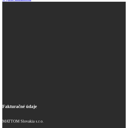
15,01 €
through
720,29 €
Fakturačné údaje
MATTOM Slovakia s.r.o.