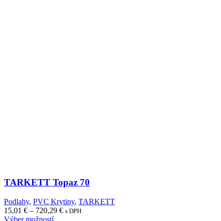
TARKETT Topaz 70
Podlahy
,
PVC Krytiny
,
TARKETT
Price
15,01
€
–
720,29
€
s DPH
range:
Výber možností