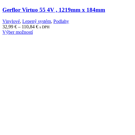
Gerflor Virtuo 55 4V , 1219mm x 184mm
Vinylové
,
Lepený systém
,
Podlahy
Price
32,99
€
–
110,84
€
s DPH
range:
Výber možností
32,99 €
through
110,84 €