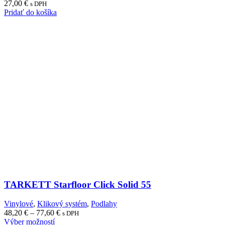
27,00
€
s DPH
Pridať do košíka
TARKETT Starfloor Click Solid 55
Vinylové
,
Klikový systém
,
Podlahy
Price
48,20
€
–
77,60
€
s DPH
range:
Výber možností