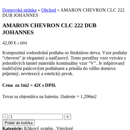
Domovská stránka
»
Obchod
»
AMARON CHEVRON CLC 222
DUB JOHANNES
AMARON CHEVRON CLC 222 DUB
JOHANNES
42,00
€
s DPH
Kompozitná vodoodolná podlaha so štruktúrou dreva. Vzor podlahy
“chevron” je elegantný a nadčasový. Tento prestížny vzor vytvára z
jednotlivých lamiel materiálu kontinuálny vzor “V”. Je inšpirovaný
tradičnými palácovými podlahami a prináša do vášho domova
príjemný, nevtieravý a estetický prvok.
Cena za 1m2 = 42€ s DPH.
Tovar sa objendáva na balenia: 1balenie = 1,296m2
množstvo
AMARON
Pridať do košíka
CHEVRON
Kategórie:
Klikový systém
,
Vinylové