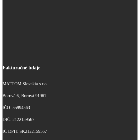
Fakturačné údaje
MATTOM Slovakia s.r.o.
Borová 6, Borová 91961
IČO: 55994563
DIČ: 2122159567
IČ DPH: SK2122159567