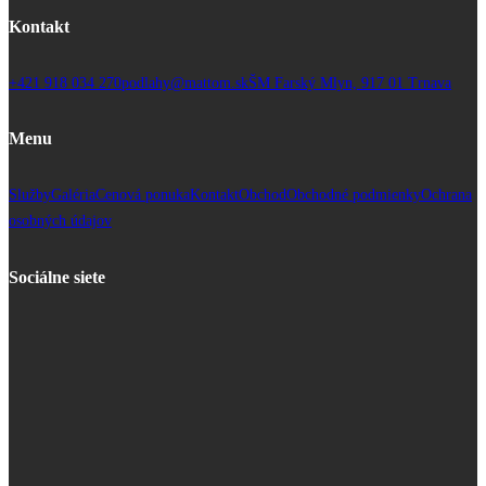
Kontakt
+421 918 034 270
podlahy@mattom.sk
ŠM Farský Mlyn, 917 01 Trnava
Menu
Služby
Galéria
Cenová ponuka
Kontakt
Obchod
Obchodné podmienky
Ochrana
osobných údajov
Sociálne siete