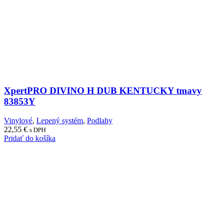
XpertPRO DIVINO H DUB KENTUCKY tmavy
83853Y
Vinylové
,
Lepený systém
,
Podlahy
22,55
€
s DPH
Pridať do košíka