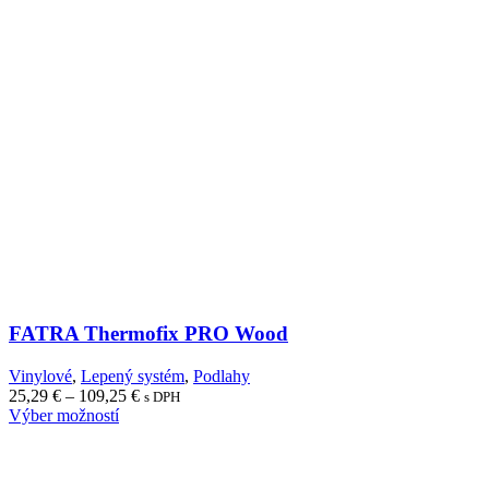
FATRA Thermofix PRO Wood
Vinylové
,
Lepený systém
,
Podlahy
Price
25,29
€
–
109,25
€
s DPH
range:
Výber možností
25,29 €
through
109,25 €