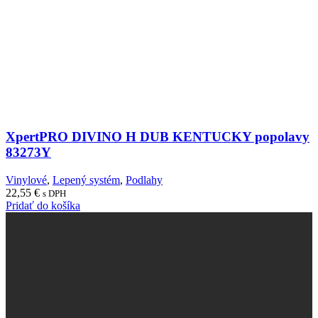
XpertPRO DIVINO H DUB KENTUCKY popolavy
83273Y
Vinylové
,
Lepený systém
,
Podlahy
22,55
€
s DPH
Pridať do košíka