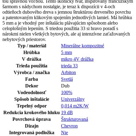
tou správnou voľbou. Tento ikonický tvar, inšpirovaný francúzskym
šarmom s nádychom nostalgie, je teraz k dispozícii v 4-och
odtieňoch dubového dreva s jemnou štruktúrou dreveného povrchu
a patentovaným klikovým spojením jednotlivých lamiel. Má hrúbku
5 mm a je vhodný pre inštaláciu plávajúcim spôsobom alebo
celoplošným lepením. S triedou použitia 33 si hravo poradí s
nárokmi nielen všetkých bytových, ale aj intenzívne zaťažovaných
nebytových priestorov.
Typ / materiál
Minerálne kompozitné
Hrúbka
5 mm
V drážka
mikro 4V drážka
Trieda použitia
trieda 33
Výrobca / značka
Arbiton
Farba
Svetlá
Dekor
Dub
Vodeodolnosť
100%
Spôsob inštalácie
Univerzálny
Tepelný odpor
0,014 m2K/W
Redukcia krokového hluku
19 dB
Povrchová úprava
Štrukturovaná
Dizajn
Chevron
Integrovaná podložka
Nie