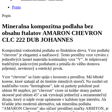
CLC
222
Popis
DUB
JOHANNES
Popis
Mineralna kompozitna podlaha bez
obsahu ftalatov
AMARON CHEVRON
CLC 222 DUB JOHANNES
Kompozitná vodoodolná podlaha so štruktúrou dreva. Vzor podlahy
“chevron” je elegantný a nadčasový. Tento prestížny vzor vytvára z
jednotlivých lamiel materiálu kontinuálny vzor “V”. Je inšpirovaný
tradičnými palácovými podlahami a prináša do vášho domova
príjemný, nevtieravý a estetický prvok.
Vzor “chevron” sa často spája s luxusom a prestížou. Má hlboké
korene, ktoré siahajú až do histórie minulých storočí. Na rozdiel od
tradičného vzoru “herringbone”, kde sú parkety položené pod
uhlom 90 stupňov, pri “chevron” vzore sú krátke strany parkiet
skosené pod uhlom 45° a tak vytvárajú jedinečný a nezameniteľný
dizajn, ktorý si nájde svoje uplatnenie v každom type interiéru. Ak
hľadáte jeho modernú alternatívu, tak minerálna podlaha
“AMARON Chevron” ako súčasť prestížnej značky ARBITON, je