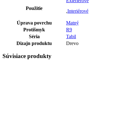
Exteriérové
Použitie
,
Interiérové
Úprava povrchu
Matný
Protišmyk
R9
Séria
Tabil
Dizajn produktu
Drevo
Súvisiace produkty