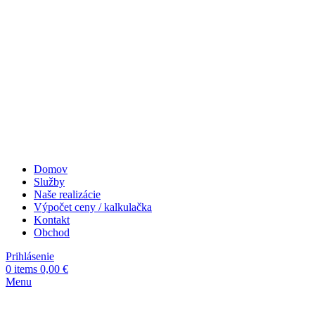
Domov
Služby
Naše realizácie
Výpočet ceny / kalkulačka
Kontakt
Obchod
Prihlásenie
0
items
0,00
€
Menu