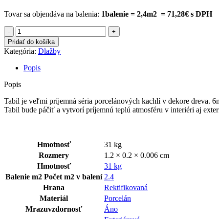
Tovar sa objendáva na balenia:
1balenie = 2,4m2 = 71,28€ s DPH
množstvo
TABIL
Pridať do košíka
NATURAL
Kategória:
Dlažby
20x120x0,6
CM
Popis
Popis
Tabil je veľmi príjemná séria porcelánových kachlí v dekore dreva. 6
Tabil bude páčiť a vytvorí príjemnú teplú atmosféru v interiéri aj exteri
Hmotnosť
31 kg
Rozmery
1.2 × 0.2 × 0.006 cm
Hmotnosť
31 kg
Balenie m2
Počet m2 v balení
2.4
Hrana
Rektifikovaná
Materiál
Porcelán
Mrazuvzdornosť
Áno