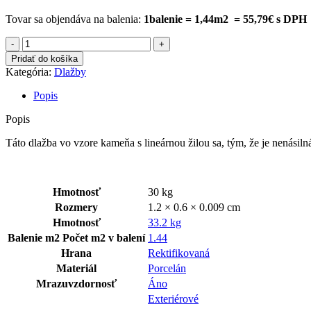
Tovar sa objendáva na balenia:
1balenie = 1,44m2 = 55,79€ s DPH
množstvo
STATUS
Pridať do košíka
PERLA
Kategória:
Dlažby
60×120
CM
Popis
Popis
Táto dlažba vo vzore kameňa s lineárnou žilou sa, tým, že je nenásiln
Hmotnosť
30 kg
Rozmery
1.2 × 0.6 × 0.009 cm
Hmotnosť
33.2 kg
Balenie m2
Počet m2 v balení
1.44
Hrana
Rektifikovaná
Materiál
Porcelán
Mrazuvzdornosť
Áno
Exteriérové