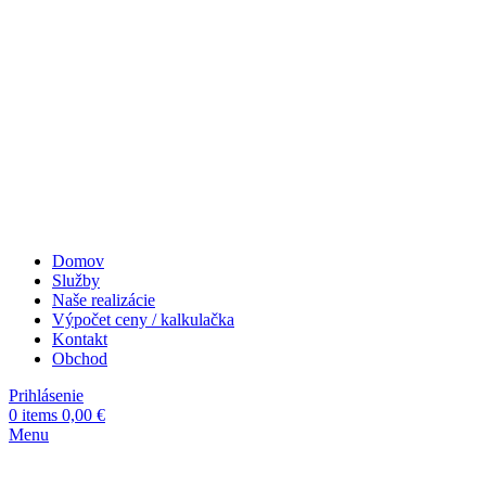
Domov
Služby
Naše realizácie
Výpočet ceny / kalkulačka
Kontakt
Obchod
Prihlásenie
0
items
0,00
€
Menu