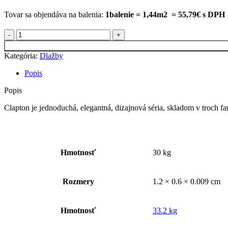
Tovar sa objendáva na balenia:
1balenie = 1,44m2 = 55,79€ s DPH
množstvo
CLAPTON
ALMOND
Kategória:
Dlažby
60×120
CM
Popis
Popis
Clapton je jednoduchá, elegantná, dizajnová séria, skladom v troch 
Hmotnosť
30 kg
Rozmery
1.2 × 0.6 × 0.009 cm
Hmotnosť
33.2 kg