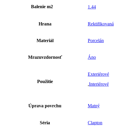
Balenie m2
1.44
Hrana
Rektifikovaná
Materiál
Porcelán
Mrazuvzdornosť
Áno
Exteriérové
Použitie
,
Interiérové
Úprava povrchu
Matný
Séria
Clapton