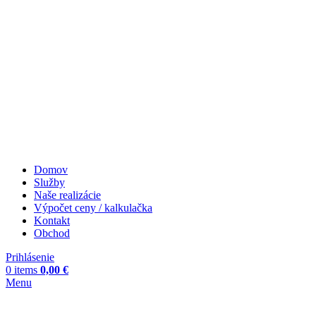
Domov
Služby
Naše realizácie
Výpočet ceny / kalkulačka
Kontakt
Obchod
Prihlásenie
0
items
0,00
€
Menu