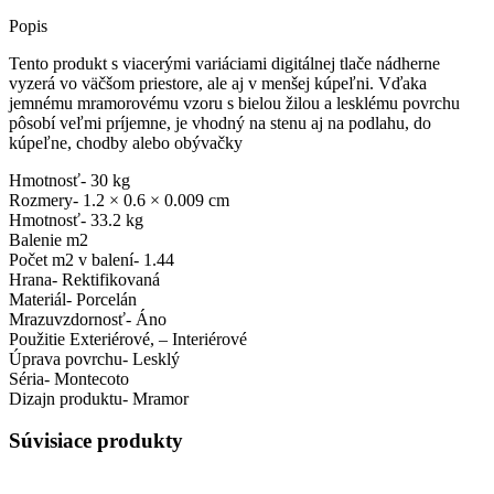
Popis
Tento produkt s viacerými variáciami digitálnej tlače nádherne
vyzerá vo väčšom priestore, ale aj v menšej kúpeľni. Vďaka
jemnému mramorovému vzoru s bielou žilou a lesklému povrchu
pôsobí veľmi príjemne, je vhodný na stenu aj na podlahu, do
kúpeľne, chodby alebo obývačky
Hmotnosť- 30 kg
Rozmery- 1.2 × 0.6 × 0.009 cm
Hmotnosť- 33.2 kg
Balenie m2
Počet m2 v balení- 1.44
Hrana- Rektifikovaná
Materiál- Porcelán
Mrazuvzdornosť- Áno
Použitie Exteriérové, – Interiérové
Úprava povrchu- Lesklý
Séria- Montecoto
Dizajn produktu- Mramor
Súvisiace produkty