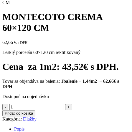
CM
MONTECOTO CREMA
60×120 CM
62,66
€
s DPH
Lesklý porcelán 60×120 cm rektifikovaný
Cena za 1m2: 43,52
€ s DPH.
Tovar sa objendáva na balenia:
1balenie = 1,44m2 = 62,66€ s
DPH
Dostupné na objednávku
množstvo
MONTECOTO
Pridať do košíka
CREMA
Kategória:
Dlažby
60×120
CM
Popis