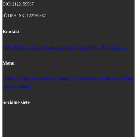
DIČ: 2122159567
IČ DPH: SK2122159567
Kontakt
+421 918 034 270
podlahy@mattom.sk
ŠM Farský Mlyn, 917 01 Trnava
Menu
Služby
Galéria
Cenová ponuka
Kontakt
Obchod
Obchodné podmienky
Ochrana
osobných údajov
Sociálne siete