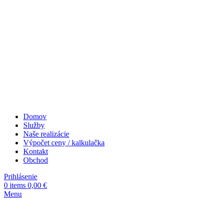
Domov
Služby
Naše realizácie
Výpočet ceny / kalkulačka
Kontakt
Obchod
Prihlásenie
0
items
0,00
€
Menu