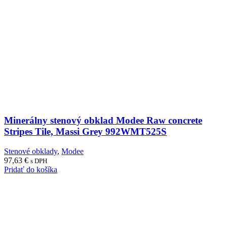
Minerálny stenový obklad Modee Raw concrete
Stripes Tile, Massi Grey 992WMT525S
Stenové obklady
,
Modee
97,63
€
s DPH
Pridať do košíka