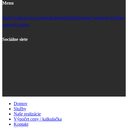
Menu
Služby
Galéria
Cenová ponuka
Kontakt
Obchod
Obchodné podmienky
Ochrana
osobných údajov
Sociálne siete
Domov
Služby
Naše realizácie
Výpočet ceny / kalkulačka
Kontakt