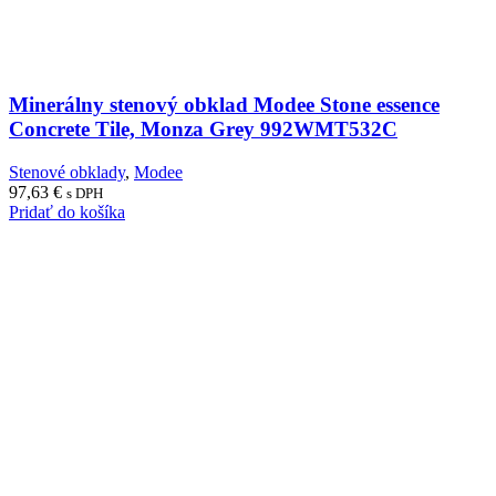
Minerálny stenový obklad Modee Stone essence
Concrete Tile, Monza Grey 992WMT532C
Stenové obklady
,
Modee
97,63
€
s DPH
Pridať do košíka