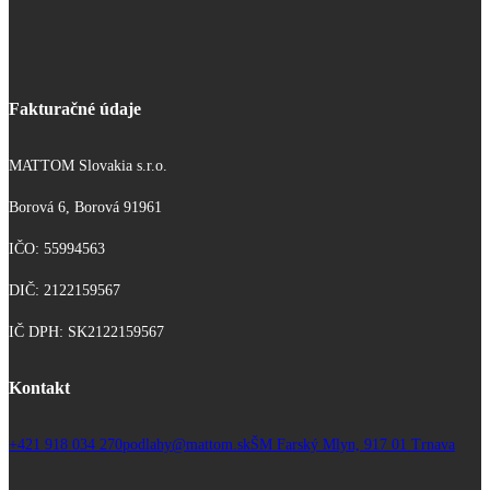
Fakturačné údaje
MATTOM Slovakia s.r.o.
Borová 6, Borová 91961
IČO: 55994563
DIČ: 2122159567
IČ DPH: SK2122159567
Kontakt
+421 918 034 270
podlahy@mattom.sk
ŠM Farský Mlyn, 917 01 Trnava