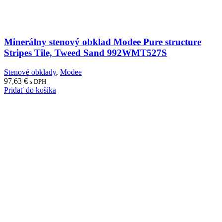
Minerálny stenový obklad Modee Pure structure
Stripes Tile, Tweed Sand 992WMT527S
Stenové obklady
,
Modee
97,63
€
s DPH
Pridať do košíka