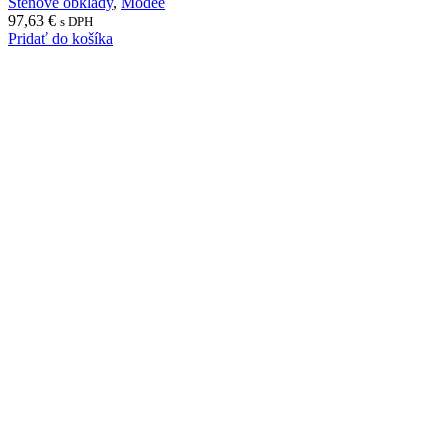
Stenové obklady
,
Modee
97,63
€
s DPH
Pridať do košíka