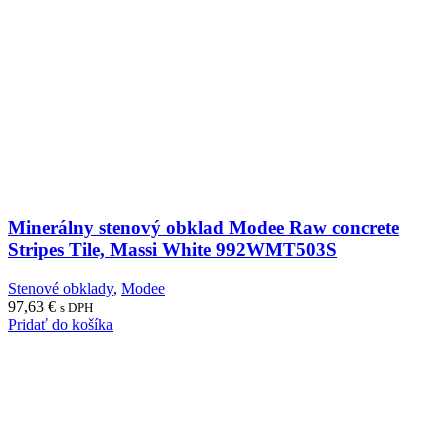
Minerálny stenový obklad Modee Raw concrete
Stripes Tile, Massi White 992WMT503S
Stenové obklady
,
Modee
97,63
€
s DPH
Pridať do košíka