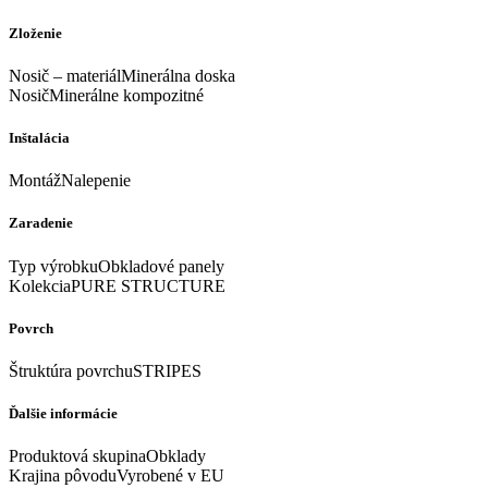
Zloženie
Nosič – materiálMinerálna doska
NosičMinerálne kompozitné
Inštalácia
MontážNalepenie
Zaradenie
Typ výrobkuObkladové panely
KolekciaPURE STRUCTURE
Povrch
Štruktúra povrchuSTRIPES
Ďalšie informácie
Produktová skupinaObklady
Krajina pôvoduVyrobené v EU