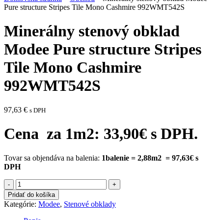
Pure structure Stripes Tile Mono Cashmire 992WMT542S
Minerálny stenový obklad
Modee Pure structure Stripes
Tile Mono Cashmire
992WMT542S
97,63
€
s DPH
Cena za 1m2: 33,90€ s DPH.
Tovar sa objendáva na balenia:
1balenie = 2,88m2 = 97,63€ s
DPH
množstvo
Minerálny
Pridať do košíka
stenový
Kategórie:
Modee
,
Stenové obklady
obklad
Modee