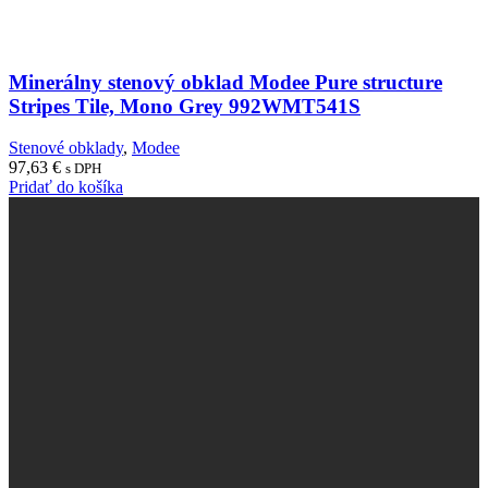
Minerálny stenový obklad Modee Pure structure
Stripes Tile, Mono Grey 992WMT541S
Stenové obklady
,
Modee
97,63
€
s DPH
Pridať do košíka