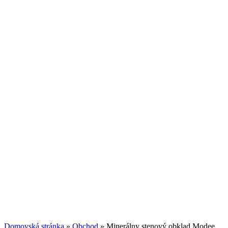
Domovská stránka
»
Obchod
»
Minerálny stenový obklad Modee