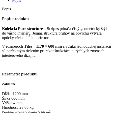
Popis
Pure
structure
Popis
Stripes
Tile
Popis produktu
Mono
Cashmire
Kolekcia Pure structure – Stripes
prináša čistý geometrický štýl
992WMT542S
do vášho interiéru. Jemná štruktúra pruhov na povrchu vytvára
optický efekt a hĺbku priestoru.
V rozmeroch
Tiles – 1170 × 600 mm
a vďaka jednoduchej inštalácii
sú perfektným riešením pri rekonštrukciách aj rýchlych zmenách
interiérového dizajnu.
Parametre produktu
Základné
Dĺžka 1200 mm
Šírka 600 mm
Výška 4 mm
Hmotnosť 28.05 kg
2
Dodávateľské balenie 2.88 m