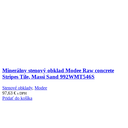
Minerálny stenový obklad Modee Raw concrete
Stripes Tile, Massi Sand 992WMT546S
Stenové obklady
,
Modee
97,63
€
s DPH
Pridať do košíka