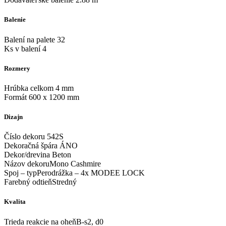
Balenie
Balení na palete 32
Ks v balení 4
Rozmery
Hrúbka celkom 4 mm
Formát 600 x 1200 mm
Dizajn
Číslo dekoru 542S
Dekoračná špára ÁNO
Dekor/drevina Beton
Názov dekoruMono Cashmire
Spoj – typPerodrážka – 4x MODEE LOCK
Farebný odtieňStredný
Kvalita
Trieda reakcie na oheňB-s2, d0