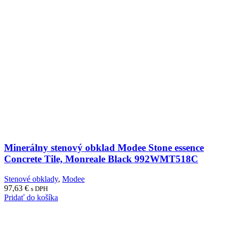
Minerálny stenový obklad Modee Stone essence
Concrete Tile, Monreale Black 992WMT518C
Stenové obklady
,
Modee
97,63
€
s DPH
Pridať do košíka