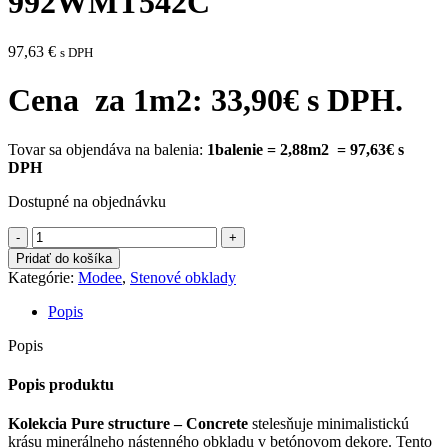
992WMT542C
97,63
€
s DPH
Cena za 1m2: 33,90€ s DPH.
Tovar sa objendáva na balenia:
1balenie = 2,88m2 = 97,63€ s
DPH
Dostupné na objednávku
množstvo
Minerálny
Pridať do košíka
stenový
Kategórie:
Modee
,
Stenové obklady
obklad
Modee
Popis
Pure
structure
Popis
Concrete
Tile,
Popis produktu
Mono
Cashmire
Kolekcia Pure structure – Concrete
stelesňuje minimalistickú
992WMT542C
krásu minerálneho nástenného obkladu v betónovom dekore. Tento