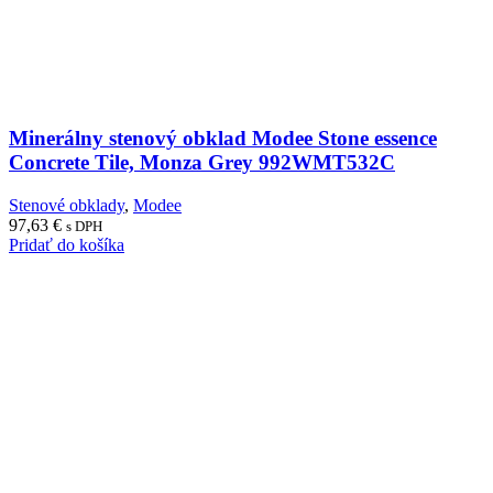
Minerálny stenový obklad Modee Stone essence
Concrete Tile, Monza Grey 992WMT532C
Stenové obklady
,
Modee
97,63
€
s DPH
Pridať do košíka