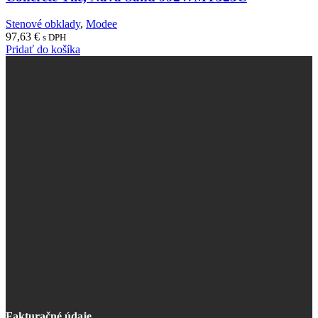
Stenové obklady
,
Modee
97,63
€
s DPH
Pridať do košíka
Fakturačné údaje