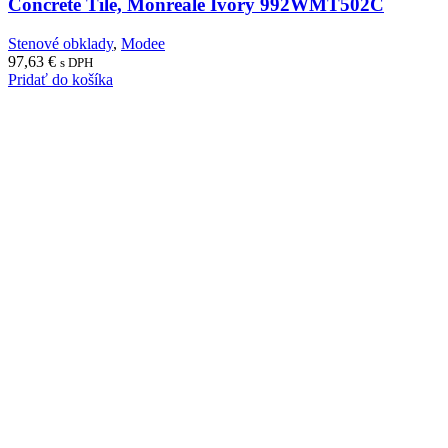
Concrete Tile, Monreale Ivory 992WMT502C
Stenové obklady
,
Modee
97,63
€
s DPH
Pridať do košíka