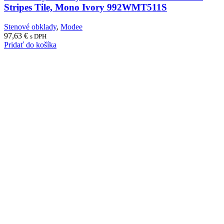
Stripes Tile, Mono Ivory 992WMT511S
Stenové obklady
,
Modee
97,63
€
s DPH
Pridať do košíka