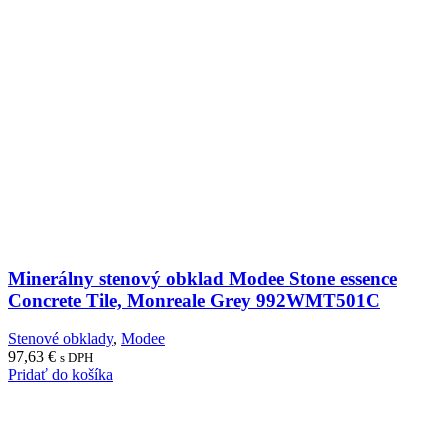
Minerálny stenový obklad Modee Stone essence
Concrete Tile, Monreale Grey 992WMT501C
Stenové obklady
,
Modee
97,63
€
s DPH
Pridať do košíka