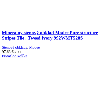
Minerálny stenový obklad Modee Pure structure
Stripes Tile , Tweed Ivory 992WMT528S
Stenové obklady
,
Modee
97,63
€
s DPH
Pridať do košíka