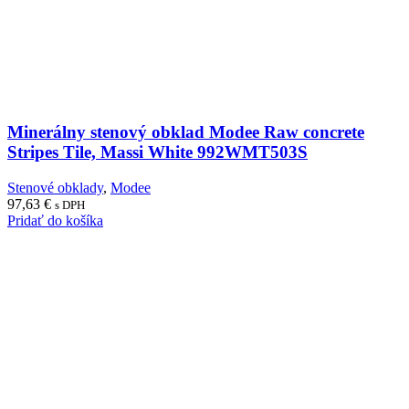
Minerálny stenový obklad Modee Raw concrete
Stripes Tile, Massi White 992WMT503S
Stenové obklady
,
Modee
97,63
€
s DPH
Pridať do košíka