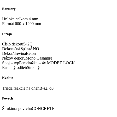
Rozmery
Hrúbka celkom 4 mm
Formát 600 x 1200 mm
Dizajn
Číslo dekoru542C
Dekoračná špáraÁNO
Dekor/drevinaBeton
Názov dekoruMono Cashmire
Spoj – typPerodrážka – 4x MODEE LOCK
Farebný odtieňStredný
Kvalita
Trieda reakcie na oheňB-s2, d0
Povrch
Štruktúra povrchuCONCRETE