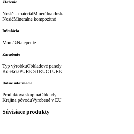
Zloženie
Nosič – materiálMinerálna doska
NosičMinerálne kompozitné
Inštalácia
MontážNalepenie
Zaradenie
Typ výrobkuObkladové panely
KolekciaPURE STRUCTURE
Ďalšie informácie
Produktová skupinaObklady
Krajina pôvoduVyrobené v EU
Súvisiace produkty