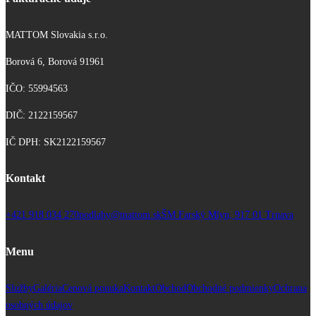
MATTOM Slovakia s.r.o.
Borová 6, Borová 91961
IČO: 55994563
DIČ: 2122159567
IČ DPH: SK2122159567
Kontakt
+421 918 034 270
podlahy@mattom.sk
ŠM Farský Mlyn, 917 01 Trnava
Menu
Služby
Galéria
Cenová ponuka
Kontakt
Obchod
Obchodné podmienky
Ochrana
osobných údajov