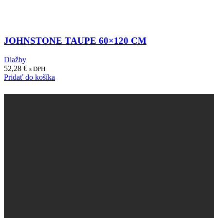
JOHNSTONE TAUPE 60×120 CM
Dlažby
52,28
€
s DPH
Pridať do košíka