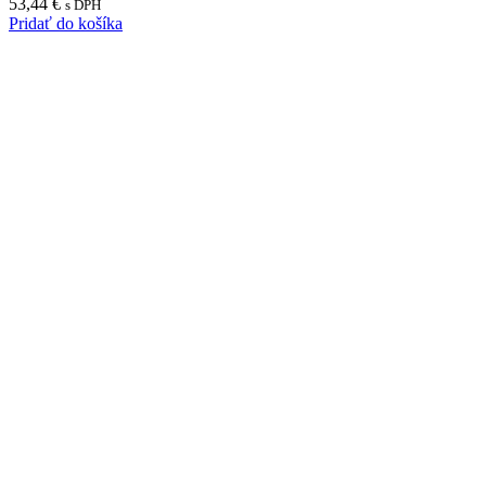
53,44
€
s DPH
Pridať do košíka