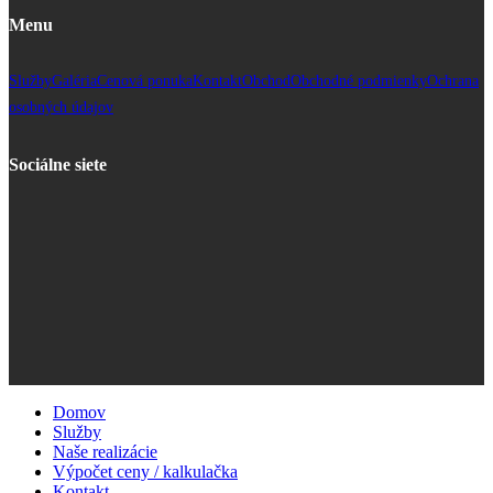
Menu
Služby
Galéria
Cenová ponuka
Kontakt
Obchod
Obchodné podmienky
Ochrana
osobných údajov
Sociálne siete
Domov
Služby
Naše realizácie
Výpočet ceny / kalkulačka
Kontakt