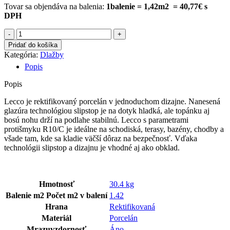
Tovar sa objendáva na balenia:
1balenie = 1,42m2 = 40,77€ s
DPH
množstvo
LECCO
Pridať do košíka
MOCCA
Kategória:
Dlažby
60×60
Popis
CM
Popis
Lecco je rektifikovaný porcelán v jednoduchom dizajne. Nanesená
glazúra technológiou slipstop je na dotyk hladká, ale topánku aj
bosú nohu drží na podlahe stabilnú. Lecco s parametrami
protišmyku R10/C je ideálne na schodiská, terasy, bazény, chodby a
všade tam, kde sa kladie väčší dôraz na bezpečnosť. Vďaka
technológii slipstop a dizajnu je vhodné aj ako obklad.
Hmotnosť
30.4 kg
Balenie m2
Počet m2 v balení
1.42
Hrana
Rektifikovaná
Materiál
Porcelán
Mrazuvzdornosť
Áno