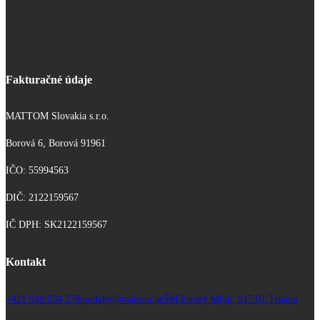
Fakturačné údaje
MATTOM Slovakia s.r.o.
Borová 6, Borová 91961
IČO: 55994563
DIČ: 2122159567
IČ DPH: SK2122159567
Kontakt
+421 918 034 270
podlahy@mattom.sk
ŠM Farský Mlyn, 917 01 Trnava