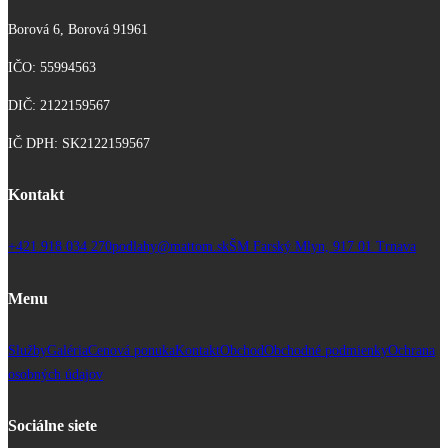
Borová 6, Borová 91961
IČO: 55994563
DIČ: 2122159567
IČ DPH: SK2122159567
Kontakt
+421 918 034 270
podlahy@mattom.sk
ŠM Farský Mlyn, 917 01 Trnava
Menu
Služby
Galéria
Cenová ponuka
Kontakt
Obchod
Obchodné podmienky
Ochrana
osobných údajov
Sociálne siete