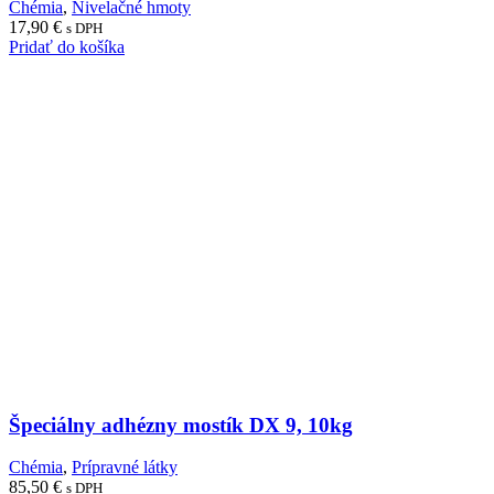
Chémia
,
Nivelačné hmoty
17,90
€
s DPH
Pridať do košíka
Špeciálny adhézny mostík DX 9, 10kg
Chémia
,
Prípravné látky
85,50
€
s DPH