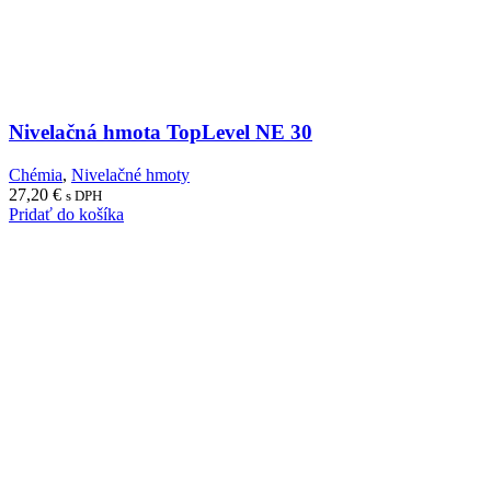
Nivelačná hmota TopLevel NE 30
Chémia
,
Nivelačné hmoty
27,20
€
s DPH
Pridať do košíka