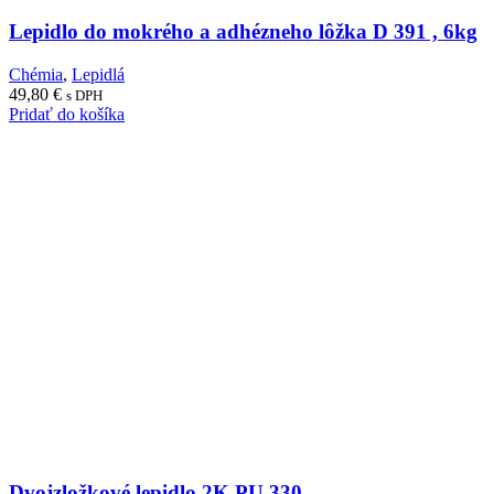
Lepidlo do mokrého a adhézneho lôžka D 391 , 6kg
Chémia
,
Lepidlá
49,80
€
s DPH
Pridať do košíka
Dvojzložkové lepidlo 2K PU 330