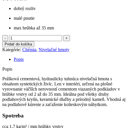
dobrý rozliv
malé pnutie
max hrúbka až 35 mm
množstvo
Nivelačná
Pridať do košíka
hmota
Kategórie:
Chémia
,
Nivelačné hmoty
TopLevel
ST
Popis
25
Popis
Prášková cementová, hydraulicky tuhnúca nivelačná hmota s
obsahom syntetických živíc. Len v interiéri, určená na plošné
vyrovnanie väčších nerovností cementom viazaných podkladov v
hrúbke vrstvy od 2 až do 35 mm. Ideálna pod všetky druhy
podlahových krytín, keramické dlažby a prírodný kameň. Vhodná aj
na podlahové kúrenie a zaťaženie kolieskovým nábytkom.
Spotreba
​cca 1,7 kg/m² / mm hrúbky vrstvy