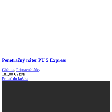
Penetračný náter PU 5 Express
Chémia
,
Prípravné látky
181,00
€
s DPH
Pridať do košíka