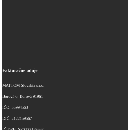
Fakturačné údaje
MATTOM Slovakia s.r.o.
Borová 6, Borová 91961
IČO: 55994563
DIČ: 2122159567
IČ DPH: SK2122159567