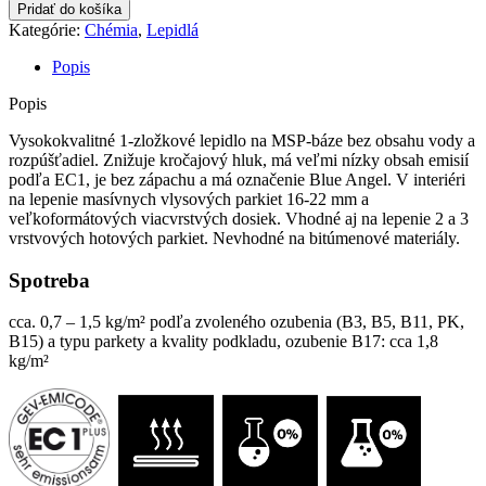
Pružné
Pridať do košíka
lepidlo
Kategórie:
Chémia
,
Lepidlá
na
parkety
Popis
X-
Bond
Popis
MS-
K
Vysokokvalitné 1-zložkové lepidlo na MSP-báze bez obsahu vody a
509
rozpúšťadiel. Znižuje kročajový hluk, má veľmi nízky obsah emisií
PLUS
podľa EC1, je bez zápachu a má označenie Blue Angel. V interiéri
na lepenie masívnych vlysových parkiet 16-22 mm a
veľkoformátových viacvrstvých dosiek. Vhodné aj na lepenie 2 a 3
vrstvových hotových parkiet. Nevhodné na bitúmenové materiály.
Spotreba
cca. 0,7 – 1,5 kg/m² podľa zvoleného ozubenia (B3, B5, B11, PK,
B15) a typu parkety a kvality podkladu, ozubenie B17: cca 1,8
kg/m²