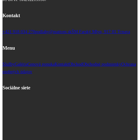
Kontakt
+421 918 034 270
podlahy@mattom.sk
ŠM Farský Mlyn, 917 01 Trnava
Menu
Služby
Galéria
Cenová ponuka
Kontakt
Obchod
Obchodné podmienky
Ochrana
osobných údajov
Sociálne siete