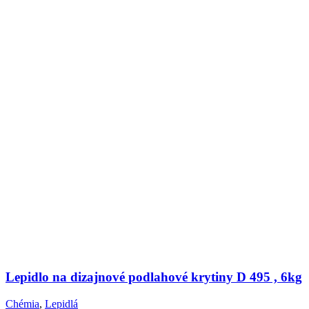
Lepidlo na dizajnové podlahové krytiny D 495 , 6kg
Chémia
,
Lepidlá