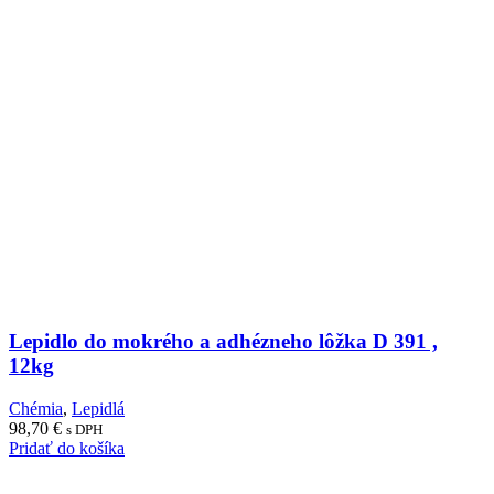
Lepidlo do mokrého a adhézneho lôžka D 391 ,
12kg
Chémia
,
Lepidlá
98,70
€
s DPH
Pridať do košíka