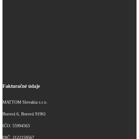
Fakturačné údaje
MATTOM Slovakia s.r.o.
Borová 6, Borová 91961
IČO: 55994563
DIČ: 2122159567