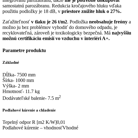
integrovanú parozábranu, takže
nie je potrebné dokupovať
samostatnú parozábranu. Redukcia kročajového hluku vďaka
použitiu podložky je 18 dB, v
priestore znížite hluk o 27%.
Zaťažiteľnosť
v tlaku je 26 t/m2
. Podložka
neobsahuje freóny
a
možno ju bez problémov vyhodiť do domového odpadu, je
recyklovateľná, zároveň je toxikologicky bezpečná. Má
najvyššiu
možnú certifikáciu emisií vo vzduchu v interiéri A+.
Parametre produktu
Základné
Dĺžka- 7500 mm
Šírka- 1000 mm
Výška- 2 mm
Hmotnosť- 11.7 kg
2
Dodávateľské balenie- 7.5 m
Podlahové kúrenie a chladenie
Tepelný odpor R [m2 K/W]0,01
Podlahové kúrenie – vhodnosťVhodné