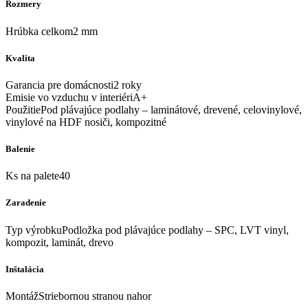
Rozmery
Hrúbka celkom2 mm
Kvalita
Garancia pre domácnosti2 roky
Emisie vo vzduchu v interiériA+
PoužitiePod plávajúce podlahy – laminátové, drevené, celovinylové,
vinylové na HDF nosiči, kompozitné
Balenie
Ks na palete40
Zaradenie
Typ výrobkuPodložka pod plávajúce podlahy – SPC, LVT vinyl,
kompozit, laminát, drevo
Inštalácia
MontážStriebornou stranou nahor