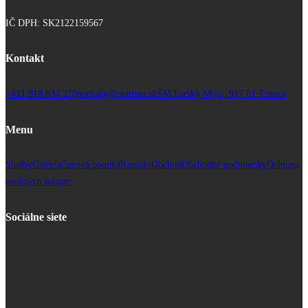
IČ DPH: SK2122159567
Kontakt
+421 918 034 270
podlahy@mattom.sk
ŠM Farský Mlyn, 917 01 Trnava
Menu
Služby
Galéria
Cenová ponuka
Kontakt
Obchod
Obchodné podmienky
Ochrana
osobných údajov
Sociálne siete