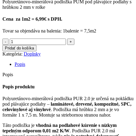
Polyuretánovo-minerálová podložka PUM pod plávajúce podlahy s
hrúbkou 2 mm v rolke
Cena za 1m2 = 6,99€ s DPH.
Tovar sa objendáva na balenia: 1balenie = 7,5m2
množstvo
Podložka
Pridať do košíka
PUR
Kategória:
Doplnky
2.0
akustická
Popis
2
mm
Popis
PUM
add2
Popis produktu
s
parozábranou
Polyuretánovo-minerálová podložka PUR 2.0 je určená na pokládku
5612000
pod plávajúce podlahy –
laminátové, drevené, kompozitné, SPC,
celovinylové aj vinylové
. Podložka má hrúbku 2 mm a je vo
formáte 1 x 7,5 m. Montuje sa striebornou stranou nahor.
Táto podložka je
vhodná na podlahové kúrenie s nízkym
tepelným odporom 0,01 m2 K/W
. Podložka PUR 2.0 má