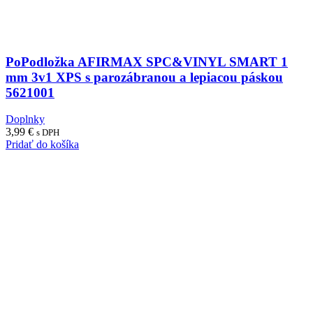
PoPodložka AFIRMAX SPC&VINYL SMART 1
mm 3v1 XPS s parozábranou a lepiacou páskou
5621001
Doplnky
3,99
€
s DPH
Pridať do košíka