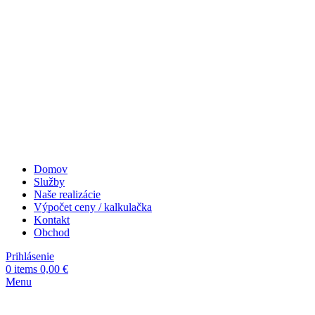
Domov
Služby
Naše realizácie
Výpočet ceny / kalkulačka
Kontakt
Obchod
Prihlásenie
0
items
0,00
€
Menu