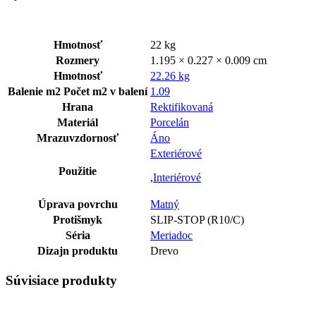
Hmotnosť
22 kg
Rozmery
1.195 × 0.227 × 0.009 cm
Hmotnosť
22.26 kg
Balenie m2
Počet m2 v balení
1.09
Hrana
Rektifikovaná
Materiál
Porcelán
Mrazuvzdornosť
Áno
Exteriérové
Použitie
,
Interiérové
Úprava povrchu
Matný
Protišmyk
SLIP-STOP (R10/C)
Séria
Meriadoc
Dizajn produktu
Drevo
Súvisiace produkty