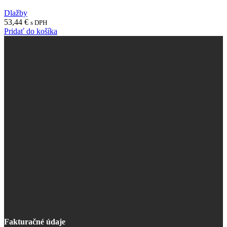
Dlažby
53,44
€
s DPH
Pridať do košíka
Fakturačné údaje