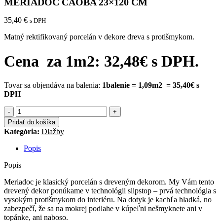
MERIADOC CAOBA 23×120 CM
35,40
€
s DPH
Matný rektifikovaný porcelán v dekore dreva s protišmykom.
Cena za 1m2: 32,48€ s DPH.
Tovar sa objendáva na balenia:
1balenie = 1,09m2 = 35,40€ s
DPH
množstvo
MERIADOC
Pridať do košíka
CAOBA
Kategória:
Dlažby
23×120
CM
Popis
Popis
Meriadoc je klasický porcelán s dreveným dekorom. My Vám tento
drevený dekor ponúkame v technológii slipstop – prvá technológia s
vysokým protišmykom do interiéru. Na dotyk je kachľa hladká, no
zabezpečí, že sa na mokrej podlahe v kúpeľni nešmyknete ani v
topánke, ani naboso.