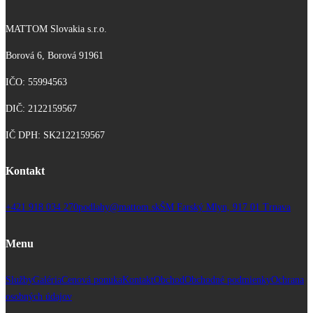
MATTOM Slovakia s.r.o.
Borová 6, Borová 91961
IČO: 55994563
DIČ: 2122159567
IČ DPH: SK2122159567
Kontakt
+421 918 034 270
podlahy@mattom.sk
ŠM Farský Mlyn, 917 01 Trnava
Menu
Služby
Galéria
Cenová ponuka
Kontakt
Obchod
Obchodné podmienky
Ochrana
osobných údajov