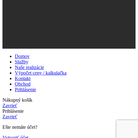
Domov
Služby
Naše realizácie
Výpočet ceny / kalkulačka
Kontakt
Obchod
Prihlásenie
Nákupný košík
Zavrieť
Prihlásenie
Zavrieť
Ešte nemáte účet?
Vytvoriť účet