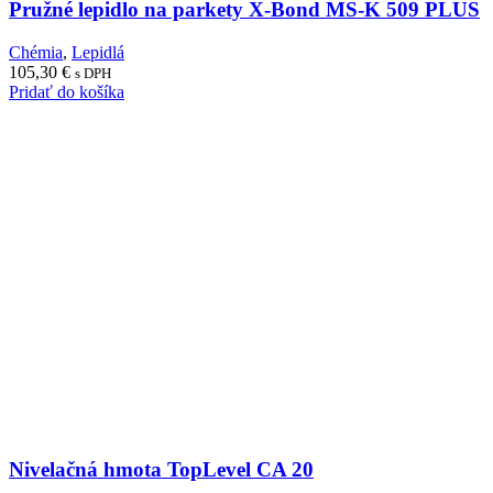
Pružné lepidlo na parkety X-Bond MS-K 509 PLUS
Chémia
,
Lepidlá
105,30
€
s DPH
Pridať do košíka
Nivelačná hmota TopLevel CA 20