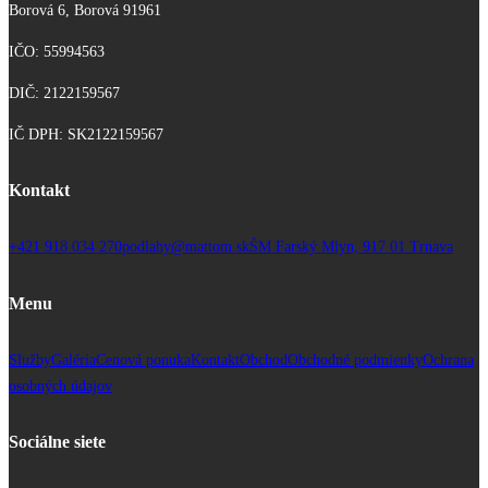
Borová 6, Borová 91961
IČO: 55994563
DIČ: 2122159567
IČ DPH: SK2122159567
Kontakt
+421 918 034 270
podlahy@mattom.sk
ŠM Farský Mlyn, 917 01 Trnava
Menu
Služby
Galéria
Cenová ponuka
Kontakt
Obchod
Obchodné podmienky
Ochrana
osobných údajov
Sociálne siete