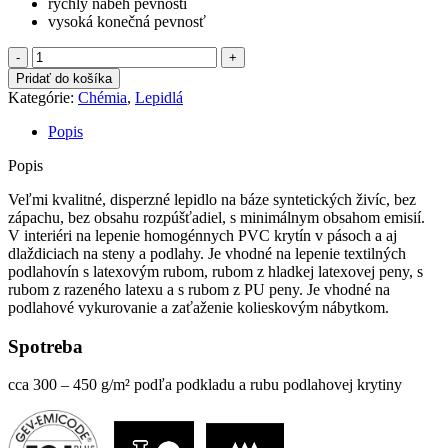
rýchly nábeh pevnosti
vysoká konečná pevnosť
množstvo
Lepidlo
Pridať do košíka
do
Kategórie:
Chémia
,
Lepidlá
mokrého
a
Popis
adhézneho
lôžka
Popis
D
391
Veľmi kvalitné, disperzné lepidlo na báze syntetických živíc, bez
zápachu, bez obsahu rozpúšťadiel, s minimálnym obsahom emisií.
V interiéri na lepenie homogénnych PVC krytín v pásoch a aj
dlaždiciach na steny a podlahy. Je vhodné na lepenie textilných
podlahovín s latexovým rubom, rubom z hladkej latexovej peny, s
rubom z razeného latexu a s rubom z PU peny. Je vhodné na
podlahové vykurovanie a zaťaženie kolieskovým nábytkom.
Spotreba
cca 300 – 450 g/m² podľa podkladu a rubu podlahovej krytiny