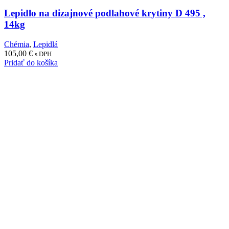
Lepidlo na dizajnové podlahové krytiny D 495 ,
14kg
Chémia
,
Lepidlá
105,00
€
s DPH
Pridať do košíka