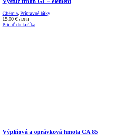
Výstuž trhlín GF – ­element
Chémia
,
Prípravné látky
15,00
€
s DPH
Pridať do košíka
Výplňová a oprávková hmota CA 85