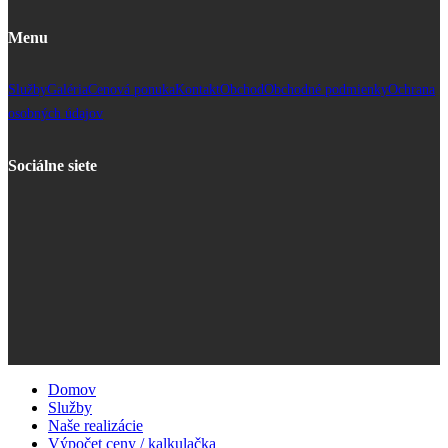
Menu
Služby
Galéria
Cenová ponuka
Kontakt
Obchod
Obchodné podmienky
Ochrana
osobných údajov
Sociálne siete
Domov
Služby
Naše realizácie
Výpočet ceny / kalkulačka