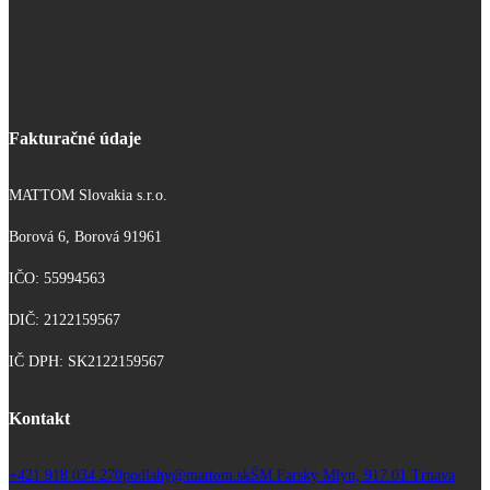
Fakturačné údaje
MATTOM Slovakia s.r.o.
Borová 6, Borová 91961
IČO: 55994563
DIČ: 2122159567
IČ DPH: SK2122159567
Kontakt
+421 918 034 270
podlahy@mattom.sk
ŠM Farský Mlyn, 917 01 Trnava