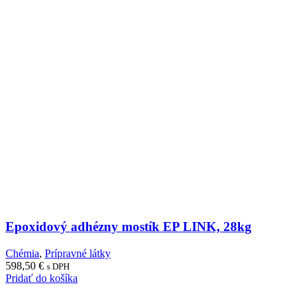
Epoxidový adhézny mostík EP LINK, 28kg
Chémia
,
Prípravné látky
598,50
€
s DPH
Pridať do košíka