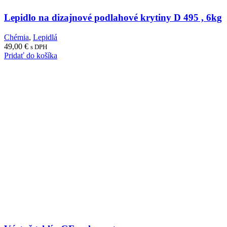
Lepidlo na dizajnové podlahové krytiny D 495 , 6kg
Chémia
,
Lepidlá
49,00
€
s DPH
Pridať do košíka