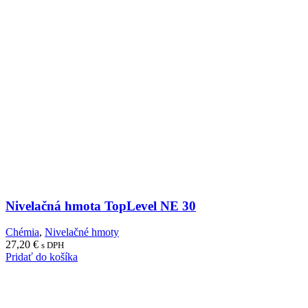
Nivelačná hmota TopLevel NE 30
Chémia
,
Nivelačné hmoty
27,20
€
s DPH
Pridať do košíka