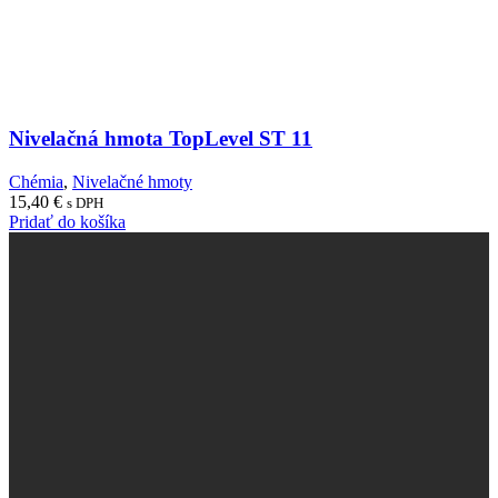
Nivelačná hmota TopLevel ST 11
Chémia
,
Nivelačné hmoty
15,40
€
s DPH
Pridať do košíka