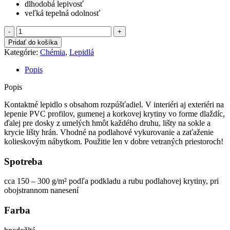
dlhodobá lepivosť
veľká tepelná odolnosť
množstvo
Kontaktné
Pridať do košíka
lepidlo
Kategórie:
Chémia
,
Lepidlá
REXOPREN
KK
Popis
346
Popis
Kontaktné lepidlo s obsahom rozpúšťadiel. V interiéri aj exteriéri na
lepenie PVC profilov, gumenej a korkovej krytiny vo forme dlaždíc,
ďalej pre dosky z umelých hmôt každého druhu, lišty na sokle a
krycie lišty hrán. Vhodné na podlahové vykurovanie a zaťaženie
kolieskovým nábytkom. Použitie len v dobre vetraných priestoroch!
Spotreba
cca 150 – 300 g/m² podľa podkladu a rubu podlahovej krytiny, pri
obojstrannom nanesení
Farba