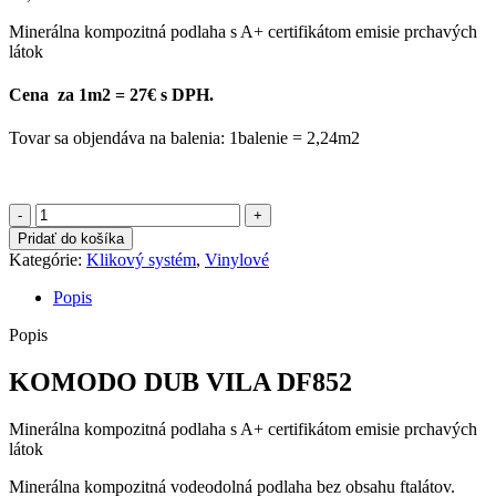
Minerálna kompozitná podlaha s A+ certifikátom emisie prchavých
látok
Cena za 1m2 = 27€ s DPH.
Tovar sa objendáva na balenia: 1balenie = 2,24m2
množstvo
KOMODO
Pridať do košíka
DUB
Kategórie:
Klikový systém
,
Vinylové
VILA
DF852
Popis
Popis
KOMODO DUB VILA DF852
Minerálna kompozitná podlaha s A+ certifikátom emisie prchavých
látok
Minerálna kompozitná vodeodolná podlaha bez obsahu ftalátov.