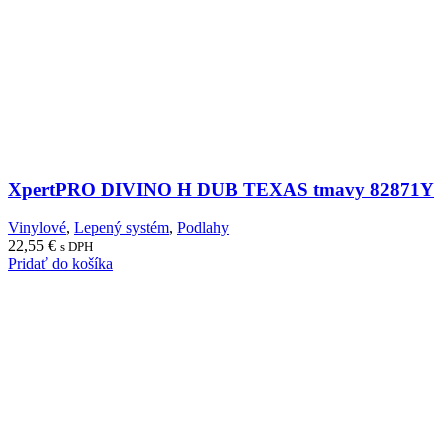
XpertPRO DIVINO H DUB TEXAS tmavy 82871Y
Vinylové
,
Lepený systém
,
Podlahy
22,55
€
s DPH
Pridať do košíka