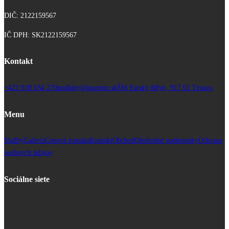
DIČ: 2122159567
IČ DPH: SK2122159567
Kontakt
+421 918 034 270
podlahy@mattom.sk
ŠM Farský Mlyn, 917 01 Trnava
Menu
Služby
Galéria
Cenová ponuka
Kontakt
Obchod
Obchodné podmienky
Ochrana
osobných údajov
Sociálne siete