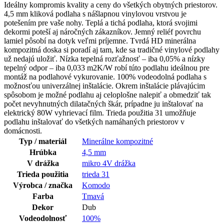
Ideálny kompromis kvality a ceny do všetkých obytných priestorov.
4,5 mm kliková podlaha s nášlapnou vinylovou vrstvou je
potešením pre vaše nohy. Teplá a tichá podlaha, ktorá svojimi
dekormi poteší aj náročných zákazníkov. Jemný reliéf povrchu
lamiel pôsobí na dotyk veľmi príjemne. Tvrdá HD minerálna
kompozitná doska si poradí aj tam, kde sa tradičné vinylové podlahy
už nedajú uložiť. Nízka tepelná rozťažnosť – iba 0,05% a nízky
tepelný odpor – iba 0,033 m2K/W robí túto podlahu ideálnou pre
montáž na podlahové vykurovanie. 100% vodeodolná podlaha s
možnosťou univerzálnej inštalácie. Okrem inštalácie plávajúcim
spôsobom je možné podlahu aj celoplošne nalepiť a obmedziť tak
počet nevyhnutných dilatačných škár, prípadne ju inštalovať na
elektrický 80W vyhrievací film. Trieda použitia 31 umožňuje
podlahu inštalovať do všetkých namáhaných priestorov v
domácnosti.
Typ / materiál
Minerálne kompozitné
Hrúbka
4,5 mm
V drážka
mikro 4V drážka
Trieda použitia
trieda 31
Výrobca / značka
Komodo
Farba
Tmavá
Dekor
Dub
Vodeodolnosť
100%