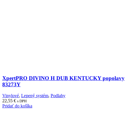
XpertPRO DIVINO H DUB KENTUCKY popolavy
83273Y
Vinylové
,
Lepený systém
,
Podlahy
22,55
€
s DPH
Pridať do košíka