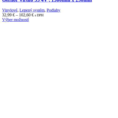
Vinylové
,
Lepený systém
,
Podlahy
Price
32,99
€
–
102,60
€
s DPH
range:
Výber možností
32,99 €
through
102,60 €