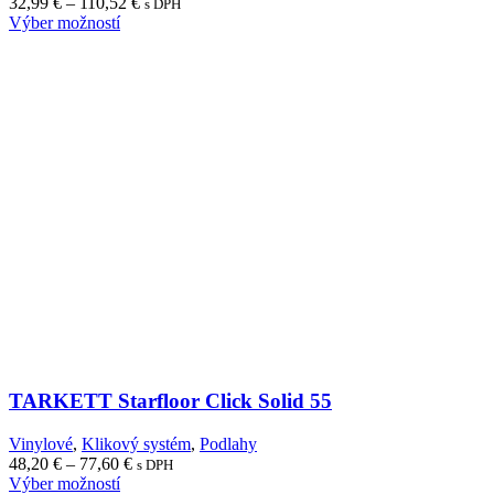
Price
32,99
€
–
110,52
€
s DPH
range:
Výber možností
32,99 €
through
110,52 €
TARKETT Starfloor Click Solid 55
Vinylové
,
Klikový systém
,
Podlahy
Price
48,20
€
–
77,60
€
s DPH
range:
Výber možností