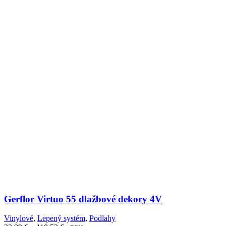
Gerflor Virtuo 55 dlažbové dekory 4V
Vinylové
,
Lepený systém
,
Podlahy