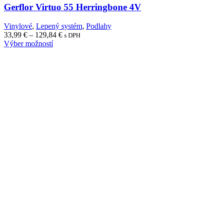
Gerflor Virtuo 55 Herringbone 4V
Vinylové
,
Lepený systém
,
Podlahy
Price
33,99
€
–
129,84
€
s DPH
range:
Výber možností
33,99 €
through
129,84 €