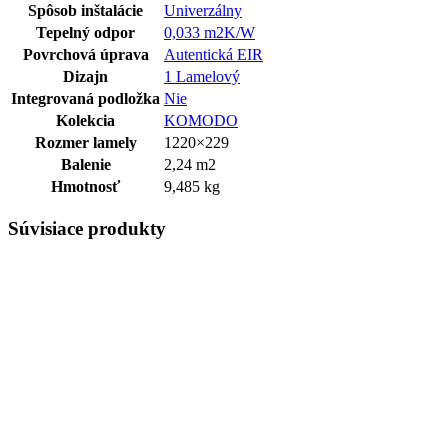
Spôsob inštalácie
Univerzálny
Tepelný odpor
0,033 m2K/W
Povrchová úprava
Autentická EIR
Dizajn
1 Lamelový
Integrovaná podložka
Nie
Kolekcia
KOMODO
Rozmer lamely
1220×229
Balenie
2,24 m2
Hmotnosť
9,485 kg
Súvisiace produkty