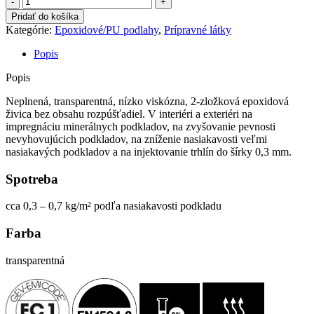
Epoxidová
Pridať do košíka
impregnácia
Kategórie:
Epoxidové/PU podlahy
,
Prípravné látky
IH
16
Popis
Popis
Neplnená, transparentná, nízko viskózna, 2-zložková epoxidová
živica bez obsahu rozpúšťadiel. V interiéri a exteriéri na
impregnáciu minerálnych podkladov, na zvyšovanie pevnosti
nevyhovujúcich podkladov, na zníženie nasiakavosti veľmi
nasiakavých podkladov a na injektovanie trhlín do šírky 0,3 mm.
Spotreba
​cca 0,3 – 0,7 kg/m² podľa nasiakavosti podkladu
Farba
transparentná