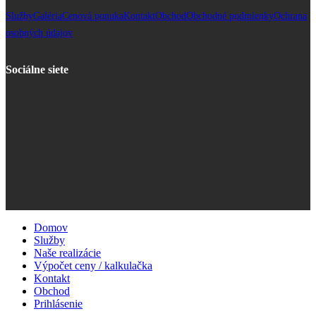
Služby
Galéria
Cenová ponuka
Kontakt
Obchod
Obchodné podmienky
Ochrana
osobných údajov
Sociálne siete
Domov
Služby
Naše realizácie
Výpočet ceny / kalkulačka
Kontakt
Obchod
Prihlásenie