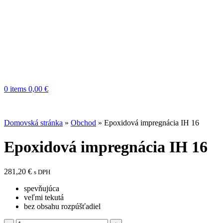
0
items
0,00
€
Domovská stránka
»
Obchod
»
Epoxidová impregnácia IH 16
Epoxidová impregnácia IH 16
281,20
€
s DPH
spevňujúca
veľmi tekutá
bez obsahu rozpúšťadiel
množstvo