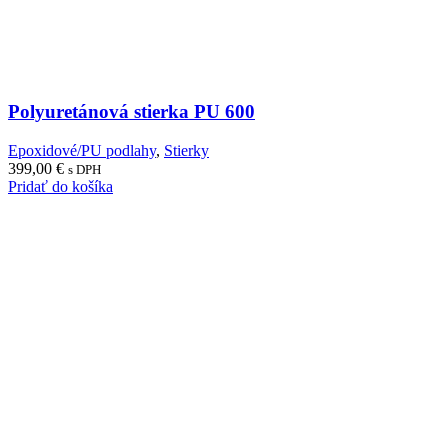
Polyuretánová stierka PU 600
Epoxidové/PU podlahy
,
Stierky
399,00
€
s DPH
Pridať do košíka