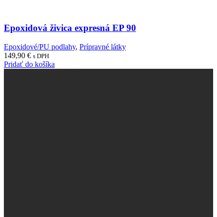
Epoxidová živica expresná EP 90
Epoxidové/PU podlahy
,
Prípravné látky
149,90
€
s DPH
Pridať do košíka