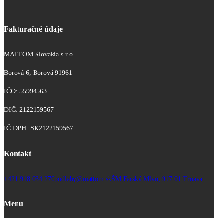
Fakturačné údaje
MATTOM Slovakia s.r.o.
Borová 6, Borová 91961
IČO: 55994563
DIČ: 2122159567
IČ DPH: SK2122159567
Kontakt
+421 918 034 270
podlahy@mattom.sk
ŠM Farský Mlyn, 917 01 Trnava
Menu